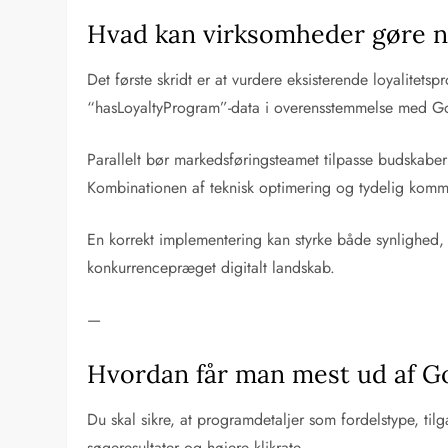
Hvad kan virksomheder gøre 
Det første skridt er at vurdere eksisterende loyalite
“hasLoyaltyProgram”-data i overensstemmelse med G
Parallelt bør markedsføringsteamet tilpasse budskabern
Kombinationen af teknisk optimering og tydelig kommu
En korrekt implementering kan styrke både synlighed,
konkurrencepræget digitalt landskab.
—
Hvordan får man mest ud af G
Du skal sikre, at programdetaljer som fordelstype, til
søgeresultater og højere klikrate.