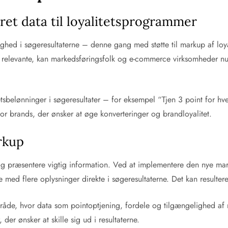
ret data til loyalitetsprogrammer
hed i søgeresultaterne – denne gang med støtte til markup af lo
og relevante, kan markedsføringsfolk og e-commerce virksomheder nu
sbelønninger i søgeresultater – for eksempel “Tjen 3 point for hver
or brands, der ønsker at øge konverteringer og brandloyalitet.
rkup
å og præsentere vigtig information. Ved at implementere den nye mar
 med flere oplysninger direkte i søgeresultaterne. Det kan resultere 
mråde, hvor data som pointoptjening, fordele og tilgængelighed a
der ønsker at skille sig ud i resultaterne.