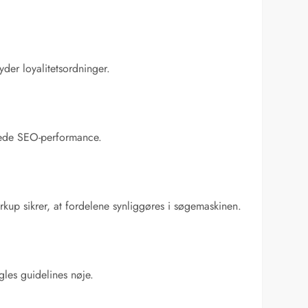
der loyalitetsordninger.
mlede SEO-performance.
up sikrer, at fordelene synliggøres i søgemaskinen.
gles guidelines nøje.