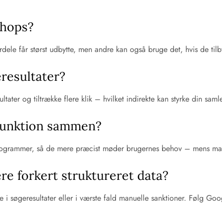
shops?
ele får størst udbytte, men andre kan også bruge det, hvis de tilby
eresultater?
tater og tiltrække flere klik – hvilket indirekte kan styrke din sa
funktion sammen?
sprogrammer, så de mere præcist møder brugernes behov – mens mark
ere forkert struktureret data?
ne i søgeresultater eller i værste fald manuelle sanktioner. Følg Goo