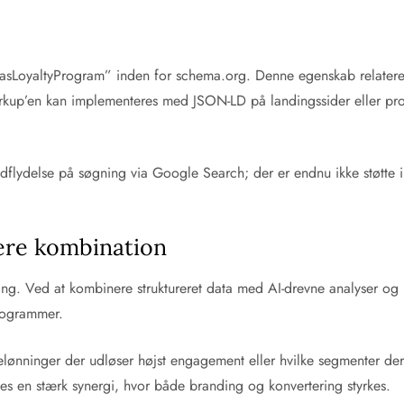
hasLoyaltyProgram” inden for schema.org. Denne egenskab relaterer 
arkup’en kan implementeres med JSON-LD på landingssider eller prod
r indflydelse på søgning via Google Search; der er endnu ikke støt
ere kombination
ikling. Ved at kombinere struktureret data med AI-drevne analyser o
rogrammer.
elønninger der udløser højst engagement eller hvilke segmenter der
es en stærk synergi, hvor både branding og konvertering styrkes.