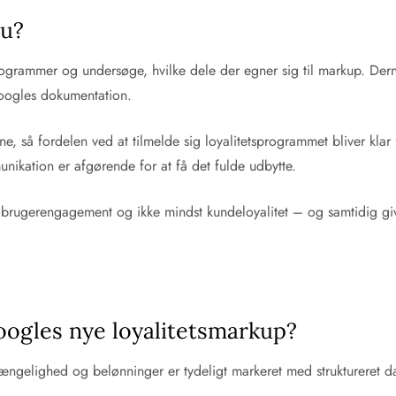
nu?
tsprogrammer og undersøge, hvilke dele der egner sig til markup. D
oogles dokumentation.
e, så fordelen ved at tilmelde sig loyalitetsprogrammet bliver klar 
nikation er afgørende for at få det fulde udbytte.
 brugerengagement og ikke mindst kundeloyalitet – og samtidig giv
oogles nye loyalitetsmarkup?
gængelighed og belønninger er tydeligt markeret med struktureret da