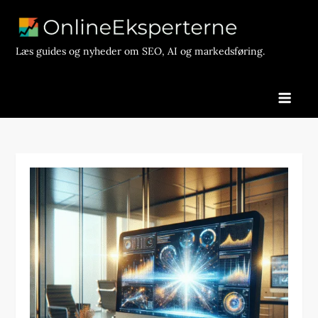
Skip
to
content
Læs guides og nyheder om SEO, AI og markedsføring.