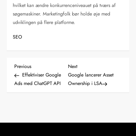
hvilket kan ændre konkurrenceniveauet på tværs af
søgemaskiner. Marketingfolk bør holde øje med
udviklingen på flere platforme.
SEO
I
Previous
Next
Previous
Next
Post
Post
Effektiviser Google
Google lancerer Asset
n
Ads med ChatGPT API
Ownership i LSA
d
l
æ
g
s
n