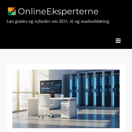
Skip
to
content
Læs guides og nyheder om SEO, AI og markedsføring.