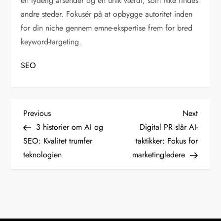
en tydelig afsender og en unik værdi, som ikke findes
andre steder. Fokusér på at opbygge autoritet inden
for din niche gennem emne-ekspertise frem for bred
keyword-targeting.
SEO
I
Previous
Next
Previous
Next
Post
Post
3 historier om AI og
Digital PR slår AI-
n
SEO: Kvalitet trumfer
taktikker: Fokus for
teknologien
marketingledere
d
l
æ