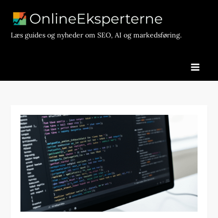
Skip
to
content
Læs guides og nyheder om SEO, AI og markedsføring.