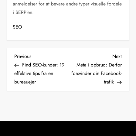
anmeldelser for at bevare andre typer visuelle fordele
i SERP’en.
SEO
I
Previous
Next
Previous
Next
Post
Post
Find SEO-kunder: 19
Meta i opbrud: Derfor
n
effektive tips fra en
forsvinder din Facebook-
bureauejer
trafik
d
l
æ
g