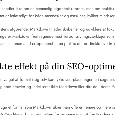
 handler ikke om en hemmelig algoritmisk fordel, men om praktis
tet er letlæseligt for både mennesker og maskiner, hvilket mindsker r
istens afgørende. Markdown tillader skribenter og udviklere at foku
 fungerer Markdown fremragende med versionsstyringsværktøjer som
umentationen altid er opdateret – en praksis der er direkte overfør
te effekt på din SEO-optim
m valget af format i sig selv kan rykke ved placeringerne i søgeres
oglebot crawler og indekserer ikke Markdown-filer direkte i deres 
bruge et format som Markdown sikrer man ofte en renere og mere se
-editorer, bliver det lettere for søgemaskiner at forstå sidens str