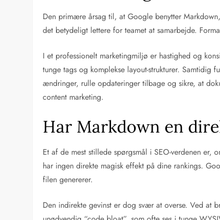
Den primære årsag til, at Google benytter Markdown,
det betydeligt lettere for teamet at samarbejde. Forma
I et professionelt marketingmiljø er hastighed og kons
tunge tags og komplekse layout-strukturer. Samtidig
ændringer, rulle opdateringer tilbage og sikre, at dok
content marketing.
Har Markdown en direk
Et af de mest stillede spørgsmål i SEO-verdenen er, o
har ingen direkte magisk effekt på dine rankings. Go
filen genererer.
Den indirekte gevinst er dog svær at overse. Ved at 
unødvendig “code bloat”, som ofte ses i tunge WYSIWYG