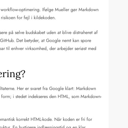
k workflow-optimering. Ifølge Mueller gør Markdown
isikoen for fejl i kildekoden.
sere på selve budskabet uden at blive distraheret af
 GitHub. Det betyder, at Google nemt kan spore
bar til enhver virksomhed, der arbejder seriøst med
ering?
ultaterne. Her er svaret fra Google klart: Markdown
rå form; i stedet indekseres den HTML, som Markdown-
mantisk korrekt HTML-kode. Når koden er fri for
uktur. En hurtigere indlæsningstid og en klar