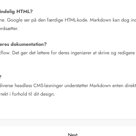
mindelig HTML?
lene. Google ser på den færdige HTML-kode. Markdown kan dog indi
ærdsætter.
deres dokumentation?
flow. Det gør det lettere for deres ingeniører at skrive og rediger
?
rse headless CMS-løsninger understøtter Markdown enten direkte e
ekt i forhold til dit design.
Next
Next