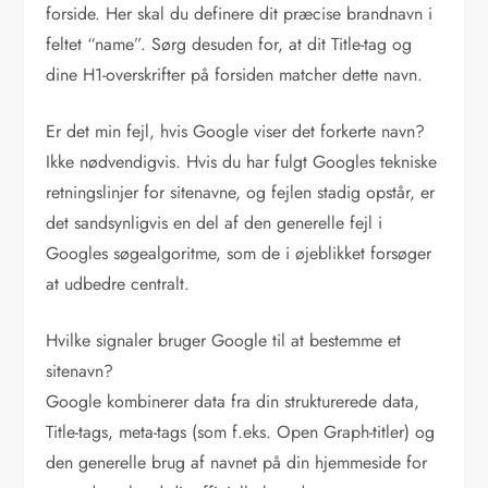
forside. Her skal du definere dit præcise brandnavn i
feltet “name”. Sørg desuden for, at dit Title-tag og
dine H1-overskrifter på forsiden matcher dette navn.
Er det min fejl, hvis Google viser det forkerte navn?
Ikke nødvendigvis. Hvis du har fulgt Googles tekniske
retningslinjer for sitenavne, og fejlen stadig opstår, er
det sandsynligvis en del af den generelle fejl i
Googles søgealgoritme, som de i øjeblikket forsøger
at udbedre centralt.
Hvilke signaler bruger Google til at bestemme et
sitenavn?
Google kombinerer data fra din strukturerede data,
Title-tags, meta-tags (som f.eks. Open Graph-titler) og
den generelle brug af navnet på din hjemmeside for