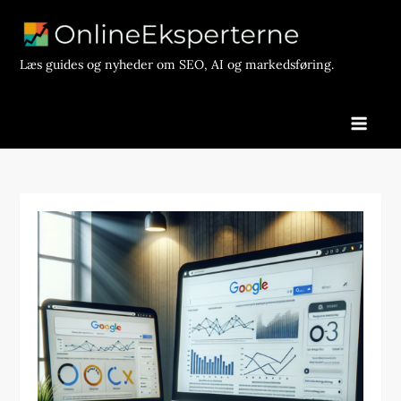
Skip
to
content
Læs guides og nyheder om SEO, AI og markedsføring.