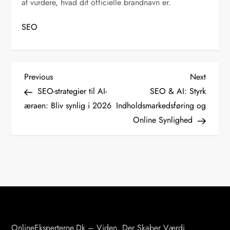
at vurdere, hvad dit officielle brandnavn er.
SEO
I
Previous
Next
Previous
Next
Post
Post
SEO-strategier til AI-
SEO & AI: Styrk
n
æraen: Bliv synlig i 2026
Indholdsmarkedsføring og
Online Synlighed
d
l
æ
g
s
OnlineEksperterne.dk – Viden, Der Skaber Værdi