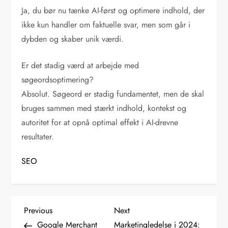
Ja, du bør nu tænke AI-først og optimere indhold, der
ikke kun handler om faktuelle svar, men som går i
dybden og skaber unik værdi.
Er det stadig værd at arbejde med
søgeordsoptimering?
Absolut. Søgeord er stadig fundamentet, men de skal
bruges sammen med stærkt indhold, kontekst og
autoritet for at opnå optimal effekt i AI-drevne
resultater.
SEO
I
Previous
Next
Previous
Next
Post
Post
Google Merchant
Marketingledelse i 2024: