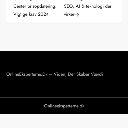
n
Center prisopdatering:
SEO, AI & teknologi der
Vigtige krav 2024
virker
d
l
æ
g
s
OnlineEksperterne.dk – Viden, Der Skaber Værdi
n
a
v
Onlineeksperterne.dk
i