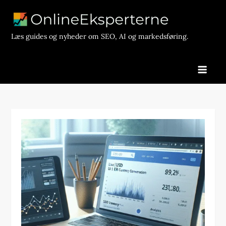
Skip
to
content
Læs guides og nyheder om SEO, AI og markedsføring.