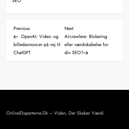
SEO
I
Previous
Next
Previous
Next
Post
Post
OpenAI: Video- og
AI-crawlere: Blokering
n
billedannoncer på vej til
eller værdiskabelse for
ChatGPT
din SEO?
d
l
æ
g
s
OnlineEksperterne.dk – Viden, Der Skaber Værdi
n