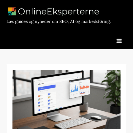
Skip
to
content
Læs guides og nyheder om SEO, AI og markedsføring.