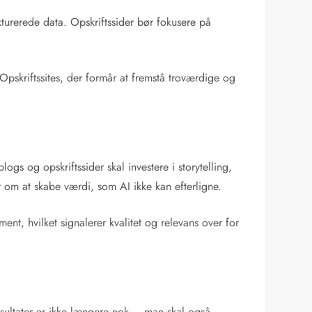
kturerede data. Opskriftssider bør fokusere på
 Opskriftssites, der formår at fremstå troværdige og
s og opskriftssider skal investere i storytelling,
er om at skabe værdi, som AI ikke kan efterligne.
nt, hvilket signalerer kvalitet og relevans over for
sultater er ikke længere nok – man skal også