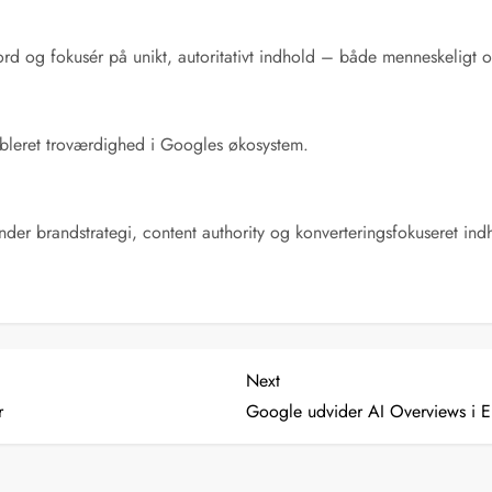
d og fokusér på unikt, autoritativt indhold – både menneskeligt o
tableret troværdighed i Googles økosystem.
der brandstrategi, content authority og konverteringsfokuseret ind
Next
Next
Post
r
Google udvider AI Overviews i 