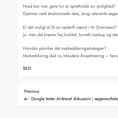
Hvad kan man gøre for at opretholde sin synlighed?
Optimer med strukturerede data, brug relevante søgeor
Er det muligt at få sin opskrift nævnt i AI Overviews?
Ja, men det kræver høj kvalitet, korrekt markup og e
Hvordan påvirker det markedsføringsstrategier?
Markedsføring skal nu inkludere AI-optimering – herun
SEO
I
Previous
Previous
Post
Google tester AI-drevet diskussion i søgeresultate
n
d
l