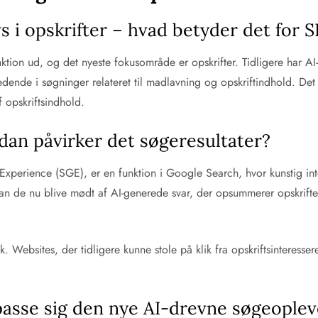
s i opskrifter – hvad betyder det for
ktion ud, og det nyeste fokusområde er opskrifter. Tidligere har AI
dende i søgninger relateret til madlavning og opskriftindhold. Det
f opskriftsindhold.
dan påvirker det søgeresultater?
xperience (SGE), er en funktion i Google Search, hvor kunstig intel
kan de nu blive mødt af AI-generede svar, der opsummerer opskriften 
 Websites, der tidligere kunne stole på klik fra opskriftsinteressere
lpasse sig den nye AI-drevne søgeoplev