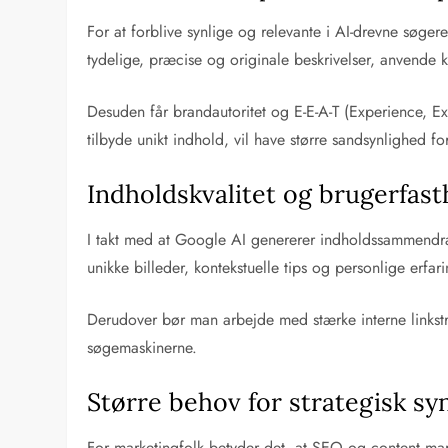
For at forblive synlige og relevante i AI-drevne søger
tydelige, præcise og originale beskrivelser, anvende 
Desuden får brandautoritet og E-E-A-T (Experience, Exp
tilbyde unikt indhold, vil have større sandsynlighed fo
Indholdskvalitet og brugerfasth
I takt med at Google AI genererer indholdssammendrag a
unikke billeder, kontekstuelle tips og personlige erfar
Derudover bør man arbejde med stærke interne linkstru
søgemaskinerne.
Større behov for strategisk sy
For marketingfolk betyder det, at SEO og content mar