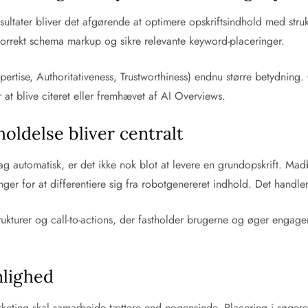
esultater bliver det afgørende at optimere opskriftsindhold med stru
korrekt schema markup og sikre relevante keyword-placeringer.
ertise, Authoritativeness, Trustworthiness) endnu større betydning.
r at blive citeret eller fremhævet af AI Overviews.
oldelse bliver centralt
utomatisk, er det ikke nok blot at levere en grundopskrift. Madblog
inger for at differentiere sig fra robotgenereret indhold. Det handl
kturer og call-to-actions, der fastholder brugerne og øger engageme
nlighed
keting skal samarbejde tættere end nogensinde. Placering i søgere