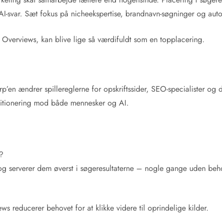
AI-svar. Sæt fokus på nicheekspertise, brandnavn-søgninger og aut
Overviews, kan blive lige så værdifuldt som en topplacering.
p’en ændrer spillereglerne for opskriftssider, SEO-specialister og
positionering mod både mennesker og AI.
r?
g serverer dem øverst i søgeresultaterne – nogle gange uden behov
ws reducerer behovet for at klikke videre til oprindelige kilder.