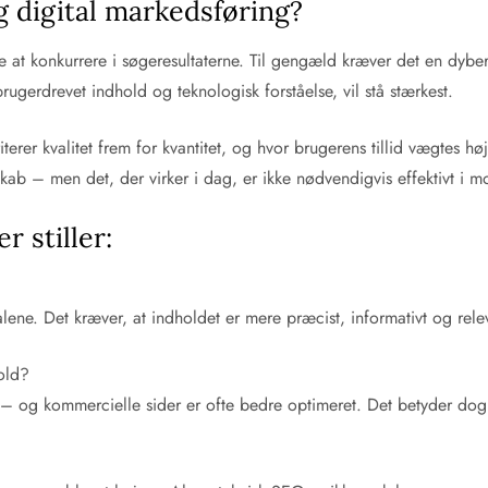
g digital markedsføring?
tere at konkurrere i søgeresultaterne. Til gengæld kræver det en dybe
ugerdrevet indhold og teknologisk forståelse, vil stå stærkest.
erer kvalitet frem for kvantitet, og hvor brugerens tillid vægtes hø
skab – men det, der virker i dag, er ikke nødvendigvis effektivt i m
 stiller:
lene. Det kræver, at indholdet er mere præcist, informativt og rele
hold?
 og kommercielle sider er ofte bedre optimeret. Det betyder dog i