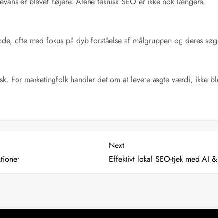
elevans er blevet højere. Alene teknisk SEO er ikke nok længere.
ende, ofte med fokus på dyb forståelse af målgruppen og deres sø
k. For marketingfolk handler det om at levere ægte værdi, ikke bl
Next
Next
Post
tioner
Effektivt lokal SEO-tjek med AI 