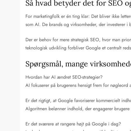
Så hvad betyder det for SEO o
For marketingfolk er én ting klar: Det bliver ikke let
som AI. De brands og virksomheder, der investerer i br
Der er behov for mere strategisk SEO, hvor man priorit
teknologisk udvikling forbliver Google et centralt red
Spørgsmål, mange virksomheder
Hvordan har AI ændret SEO-strategier?
AI fokuserer på brugerens hensigt frem for nøgleord a
Er det rigtigt, at Google favoriserer kommercielt ind
Algoritmen belønner indhold, der engagerer brugere –
Er det sværere at rangere højt på Google i dag?