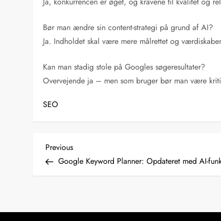
Ja, konkurrencen er øget, og kravene til kvalitet og r
Bør man ændre sin content-strategi på grund af AI?
Ja. Indholdet skal være mere målrettet og værdiskab
Kan man stadig stole på Googles søgeresultater?
Overvejende ja – men som bruger bør man være kritis
SEO
I
Previous
Previous
Post
Google Keyword Planner: Opdateret med AI-funk
n
d
l
æ