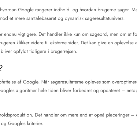
 både hvordan Google rangerer indhold, og hvordan brugerne søger. 
od et mere samtalebaseret og dynamisk søgeresultatunivers.
ver endnu vigtigere. Det handler ikke kun om søgeord, men om at fo
geren klikker videre til eksterne sider. Det kan give en oplevelse a
liver opfyldt tidligere i brugerrejsen.
?
fattelse af Google. Når søgeresultaterne opleves som overoptimered
at Googles algoritmer hele tiden bliver forbedret og opdateret – n
ndholdsproduktion. Det handler om mere end at opnå placeringer – 
og Googles kriterier.