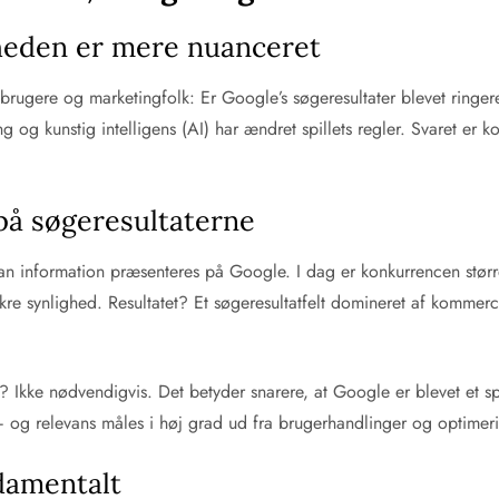
dheden er mere nuanceret
rugere og marketingfolk: Er Google’s søgeresultater blevet ringer
 og kunstig intelligens (AI) har ændret spillets regler. Svaret er
på søgeresultaterne
an information præsenteres på Google. I dag er konkurrencen størr
e synlighed. Resultatet? Et søgeresultatfelt domineret af kommercie
e? Ikke nødvendigvis. Det betyder snarere, at Google er blevet et 
 og relevans måles i høj grad ud fra brugerhandlinger og optimeri
damentalt