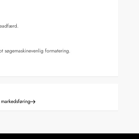
geadfærd.
ot søgemaskinevenlig formatering.
& markedsføring