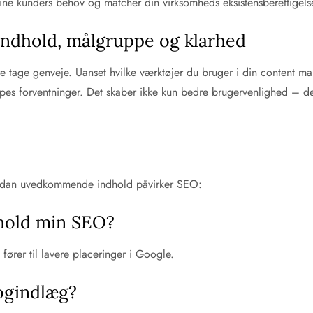
 dine kunders behov og matcher din virksomheds eksistensberettigels
 indhold, målgruppe og klarhed
e tage genveje. Uanset hvilke værktøjer du bruger i din content mar
pes forventninger. Det skaber ikke kun bedre brugervenlighed – de
ordan uvedkommende indhold påvirker SEO:
dhold min SEO?
 fører til lavere placeringer i Google.
logindlæg?