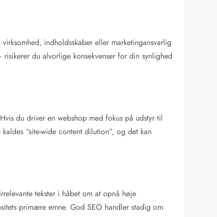
m virksomhed, indholdsskaber eller marketingansvarlig
– risikerer du alvorlige konsekvenser for din synlighed
 Hvis du driver en webshop med fokus på udstyr til
 kaldes “site-wide content dilution”, og det kan
irrelevante tekster i håbet om at opnå høje
ebsitets primære emne. God SEO handler stadig om