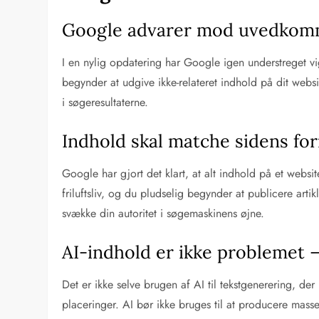
Google advarer mod uvedkomm
I en nylig opdatering har Google igen understreget vi
begynder at udgive ikke-relateret indhold på dit websit
i søgeresultaterne.
Indhold skal matche sidens fo
Google har gjort det klart, at alt indhold på et web
friluftsliv, og du pludselig begynder at publicere art
svække din autoritet i søgemaskinens øjne.
AI-indhold er ikke problemet 
Det er ikke selve brugen af AI til tekstgenerering, de
placeringer. AI bør ikke bruges til at producere ma