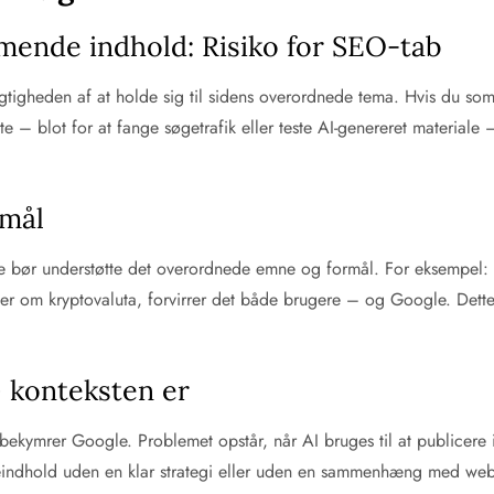
ende indhold: Risiko for SEO-tab
gtigheden af at holde sig til sidens overordnede tema. Hvis du so
e – blot for at fange søgetrafik eller teste AI-genereret materiale 
rmål
site bør understøtte det overordnede emne og formål. For eksempel:
ikler om kryptovaluta, forvirrer det både brugere – og Google. Dette
– konteksten er
r bekymrer Google. Problemet opstår, når AI bruges til at publicere 
sseindhold uden en klar strategi eller uden en sammenhæng med w