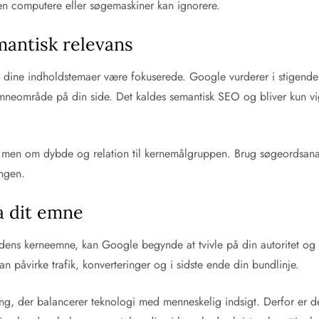
rken computere eller søgemaskiner kan ignorere.
mantisk relevans
al dine indholdstemaer være fokuserede. Google vurderer i stigende
 emneområde på din side. Det kaldes semantisk SEO og bliver kun vig
 men om dybde og relation til kernemålgruppen. Brug søgeordsanalys
ingen.
a dit emne
dens kerneemne, kan Google begynde at tvivle på din autoritet og 
kan påvirke trafik, konverteringer og i sidste ende din bundlinje.
ang, der balancerer teknologi med menneskelig indsigt. Derfor er d