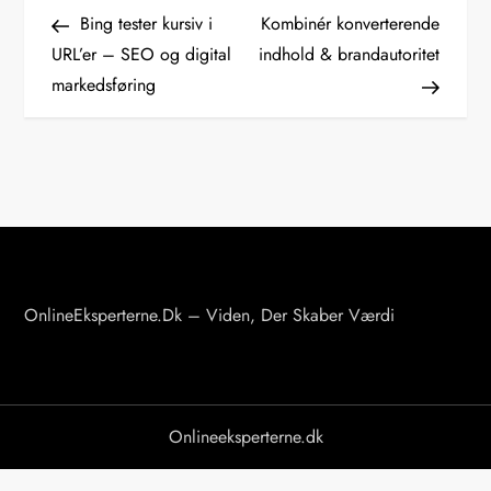
I
Post
Post
Bing tester kursiv i
Kombinér konverterende
n
URL’er – SEO og digital
indhold & brandautoritet
markedsføring
d
l
æ
g
s
OnlineEksperterne.dk – Viden, Der Skaber Værdi
n
a
v
Onlineeksperterne.dk
i