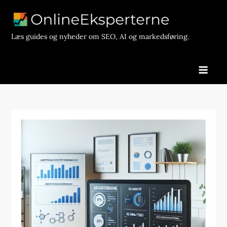
Skip
to
content
Læs guides og nyheder om SEO, AI og markedsføring.