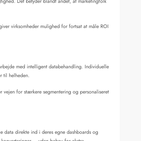
tighed. Det betyder blandt andet, at marketingfolk
giver virksomheder mulighed for fortsat at måle ROI
rbejde med intelligent databehandling. Individuelle
r til helheden.
er vejen for stærkere segmentering og personaliseret
de data direkte ind i deres egne dashboards og
 konverteringer – uden behov for ekstra