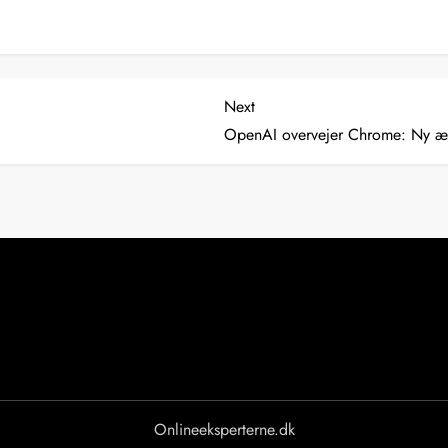
Next
Next
Post
OpenAI overvejer Chrome: Ny æ
Onlineeksperterne.dk