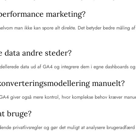
 performance marketing?
lvom man ikke kan spore alt direkte. Det betyder bedre måling af R
 data andre steder?
odellerede data ud af GA4 og integrere dem i egne dashboards og 
 konverteringsmodellering manuelt?
n GA4 giver også mere kontrol, hvor komplekse behov kræver manuel
 at bruge?
ldende privatlivsregler og gør det muligt at analysere brugeradfærd