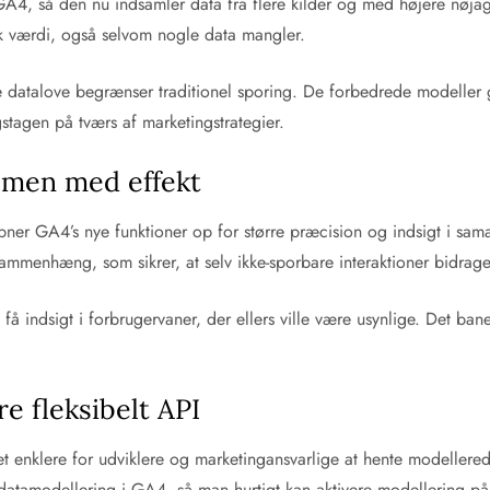
A4, så den nu indsamler data fra flere kilder og med højere nøjag
isk værdi, også selvom nogle data mangler.
re datalove begrænser traditionel sporing. De forbedrede modeller 
ngstagen på tværs af marketingstrategier.
 men med effekt
er GA4’s nye funktioner op for større præcision og indsigt i sama
sammenhæng, som sikrer, at selv ikke-sporbare interaktioner bidrage
 indsigt i forbrugervaner, der ellers ville være usynlige. Det ban
e fleksibelt API
 enklere for udviklere og marketingansvarlige at hente modellere
datamodellering i GA4, så man hurtigt kan aktivere modellering på