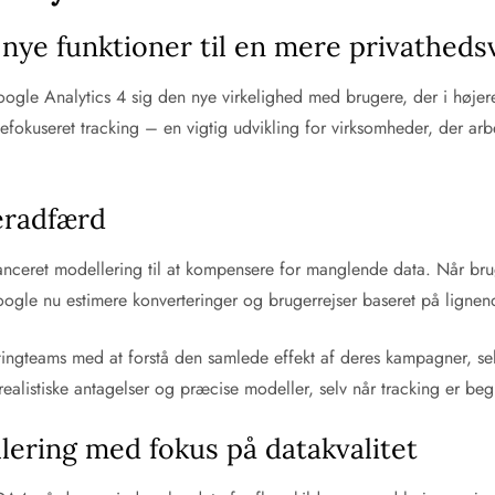
nye funktioner til en mere privatheds
 Google Analytics 4 sig den nye virkelighed med brugere, der i højere
hefokuseret tracking – en vigtig udvikling for virksomheder, der a
eradfærd
nceret modellering til at kompensere for manglende data. Når bruge
gle nu estimere konverteringer og brugerrejser baseret på ligne
ingteams med at forstå den samlede effekt af deres kampagner, sel
ealistiske antagelser og præcise modeller, selv når tracking er be
ering med fokus på datakvalitet