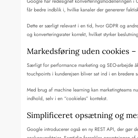
Google har redesignet konverteringsmodelleringen i G
får bedre indblik i, hvilke kanaler der genererer fakt
Dette er særligt relevant i en tid, hvor GDPR og and
og konverteringsrater korrekt, hvilket styrker beslutni
Markedsføring uden cookies –
Særligt for performance marketing og SEO-arbejde åbn
touchpoints i kunderejsen bliver sat ind i en bredere 
Med brug af machine learning kan marketingteams nu få
indhold, selv i en “cookieløs” kontekst.
Simplificeret opsætning og mer
Google introducerer også en ny REST API, der gør det
analyseværktøjer. Samtidig forenkles opsætningen af 