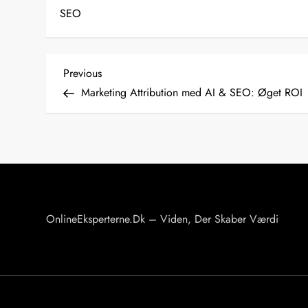
SEO
I
Previous
Previous
Post
Marketing Attribution med AI & SEO: Øget ROI
n
d
l
æ
g
s
OnlineEksperterne.dk – Viden, Der Skaber Værdi
n
a
v
i