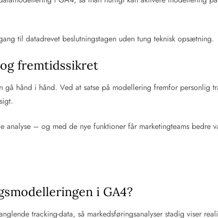
gang til datadrevet beslutningstagen uden tung teknisk opsætning.
og fremtidssikret
an gå hånd i hånd. Ved at satse på modellering fremfor personli
igt.
le analyse – og med de nye funktioner får marketingteams bedre væ
gsmodelleringen i GA4?
lende tracking-data, så markedsføringsanalyser stadig viser realist