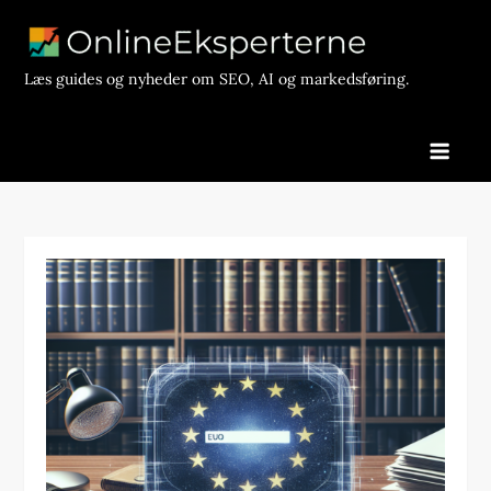
Skip
to
content
Læs guides og nyheder om SEO, AI og markedsføring.