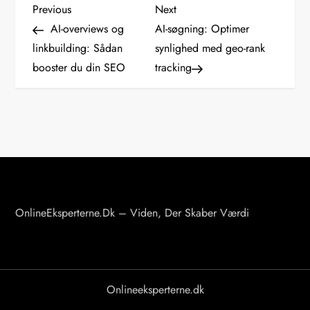
I
Previous
Next
Previous
Next
Post
Post
AI-overviews og
AI-søgning: Optimer
n
linkbuilding: Sådan
synlighed med geo-rank
booster du din SEO
tracking
d
l
æ
g
s
OnlineEksperterne.dk – Viden, Der Skaber Værdi
n
a
v
Onlineeksperterne.dk