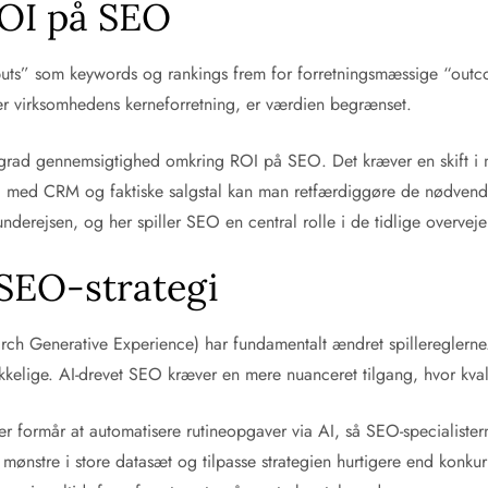
 ROI på SEO
tputs” som keywords og rankings frem for forretningsmæssige “outcom
tter virksomhedens kerneforretning, er værdien begrænset.
de grad gennemsigtighed omkring ROI på SEO. Det kræver en skift
med CRM og faktiske salgstal kan man retfærdiggøre de nødvendige
nderejsen, og her spiller SEO en central rolle i de tidlige overveje
SEO-strategi
arch Generative Experience) har fundamentalt ændret spillereglern
kelige. AI-drevet SEO kræver en mere nuanceret tilgang, hvor kvalit
r formår at automatisere rutineopgaver via AI, så SEO-specialister
e mønstre i store datasæt og tilpasse strategien hurtigere end kon