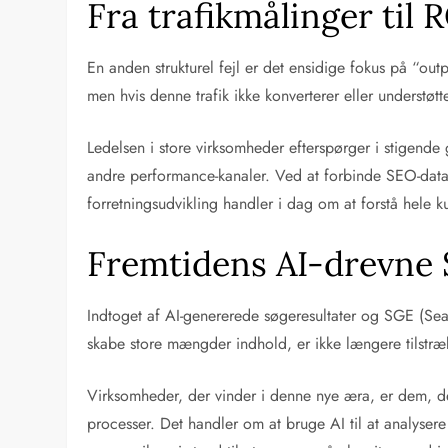
Fra trafikmålinger til
En anden strukturel fejl er det ensidige fokus på “ou
men hvis denne trafik ikke konverterer eller understø
Ledelsen i store virksomheder efterspørger i stigen
andre performance-kanaler. Ved at forbinde SEO-data 
forretningsudvikling handler i dag om at forstå hele ku
Fremtidens AI-drevne 
Indtoget af AI-genererede søgeresultater og SGE (Se
skabe store mængder indhold, er ikke længere tilstræk
Virksomheder, der vinder i denne nye æra, er dem, de
processer. Det handler om at bruge AI til at analyser