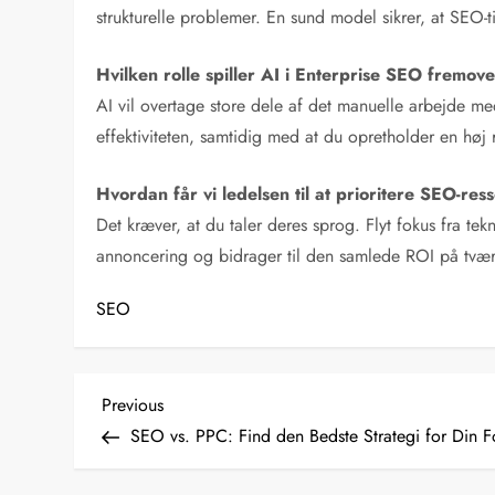
strukturelle problemer. En sund model sikrer, at SEO-
Hvilken rolle spiller AI i Enterprise SEO fremov
AI vil overtage store dele af det manuelle arbejde me
effektiviteten, samtidig med at du opretholder en høj
Hvordan får vi ledelsen til at prioritere SEO-res
Det kræver, at du taler deres sprog. Flyt fokus fra te
annoncering og bidrager til den samlede ROI på tværs
SEO
I
Previous
Previous
Post
SEO vs. PPC: Find den Bedste Strategi for Din F
n