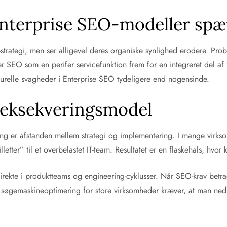
Enterprise SEO-modeller spæ
strategi, men ser alligevel deres organiske synlighed erodere. Prob
r SEO som en perifer servicefunktion frem for en integreret del af 
turelle svagheder i Enterprise SEO tydeligere end nogensinde.
e eksekveringsmodel
ring er afstanden mellem strategi og implementering. I mange virk
letter” til et overbelastet IT-team. Resultatet er en flaskehals, hvor
rekte i produktteams og engineering-cyklusser. Når SEO-krav betragte
gemaskineoptimering for store virksomheder kræver, at man nedbry