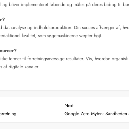
tiltag bliver implementeret løbende og måles på deres bidrag til bu
er?
d dataanalyse og indholdsproduktion. Din succes afhænger af, hvor
 redaktionel kvalitet, som søgemaskinerne vægter højt.
sourcer?
kniske termer til forretningsmæssige resultater. Vis, hvordan organi
 af digitale kanaler.
Next
Next
Post
orretning
Google Zero Myten: Sandheden o