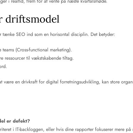
ger i realtid, frem for at vente på næste kvartalsmøde.
r driftsmodel
der tænke SEO ind som en horisontal disciplin. Det betyder:
e teams (Cross-functional marketing).
re ressourcer til vækstskabende tiltag.
ord.
 at være en drivkraft for digital forretningsudvikling, kan store or
el er defekt?
iteret i IT-backloggen, eller hvis dine rapporter fokuserer mere på