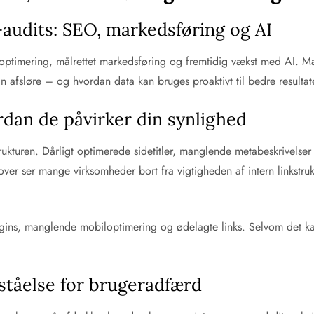
e-audits: SEO, markedsføring og AI
optimering, målrettet markedsføring og fremtidig vækst med AI. 
afsløre – og hvordan data kan bruges proaktivt til bedre resultat
ordan de påvirker din synlighed
trukturen. Dårligt optimerede sidetitler, manglende metabeskrivelser
ver ser mange virksomheder bort fra vigtigheden af intern linkstruk
ns, manglende mobiloptimering og ødelagte links. Selvom det kan v
ståelse for brugeradfærd