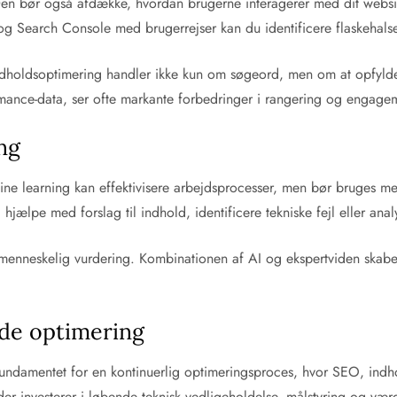
 Den bør også afdække, hvordan brugerne interagerer med dit websi
og Search Console med brugerrejser kan du identificere flaskehalse 
. Indholdsoptimering handler ikke kun om søgeord, men om at opfyl
mance-data, ser ofte markante forbedringer i rangering og engage
ng
learning kan effektivisere arbejdsprocesser, men bør bruges med o
ælpe med forslag til indhold, identificere tekniske fejl eller analy
 menneskelig vurdering. Kombinationen af AI og ekspertviden skaber
de optimering
r fundamentet for en kontinuerlig optimeringsproces, hvor SEO, ind
der investerer i løbende teknisk vedligeholdelse, målstyring og væ