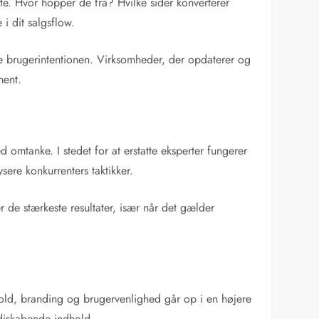
te. Hvor hopper de fra? Hvilke sider konverterer
i dit salgsflow.
de brugerintentionen. Virksomheder, der opdaterer og
ment.
mtanke. I stedet for at erstatte eksperter fungerer
sere konkurrenters taktikker.
 de stærkeste resultater, især når det gælder
hold, branding og brugervenlighed går op i en højere
rdiskabende indhold.