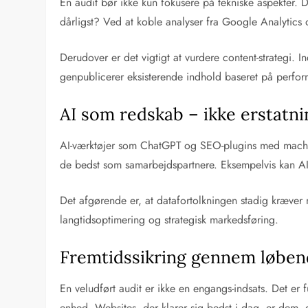
En audit bør ikke kun fokusere på tekniske aspekter.
dårligst? Ved at koble analyser fra Google Analytics 
Derudover er det vigtigt at vurdere content-strategi
genpublicerer eksisterende indhold baseret på perfor
AI som redskab – ikke erstatni
AI-værktøjer som ChatGPT og SEO-plugins med machine 
de bedst som samarbejdspartnere. Eksempelvis kan AI hj
Det afgørende er, at datafortolkningen stadig kræver
langtidsoptimering og strategisk markedsføring.
Fremtidssikring gennem løben
En veludført audit er ikke en engangs-indsats. Det e
enhed. Websites, der klarer sig bedst i dag, er dem, 