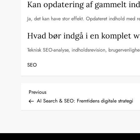
Kan opdatering af gammelt ind
Ja, det kan have stor effekt. Opdateret indhold med r
Hvad bør indgå i en komplet w
Teknisk SEO-analyse, indholdsrevision, brugervenlighe
SEO
I
Previous
Previous
Post
AI Search & SEO: Fremtidens digitale strategi
n
d
l
æ