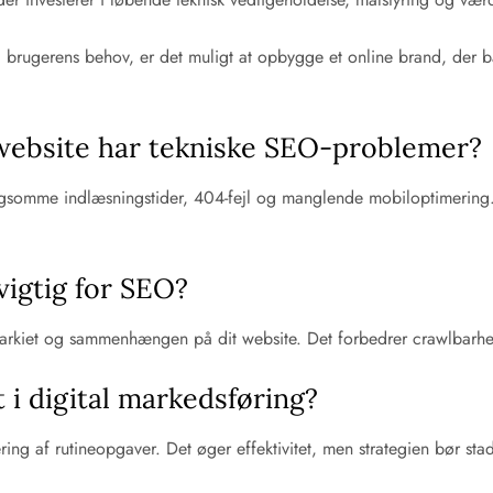
rugerens behov, er det muligt at opbygge et online brand, der både 
website har tekniske SEO-problemer?
 langsomme indlæsningstider, 404-fejl og manglende mobiloptimeri
vigtig for SEO?
erarkiet og sammenhængen på dit website. Det forbedrer crawlbarhed
 i digital markedsføring?
ring af rutineopgaver. Det øger effektivitet, men strategien bør sta