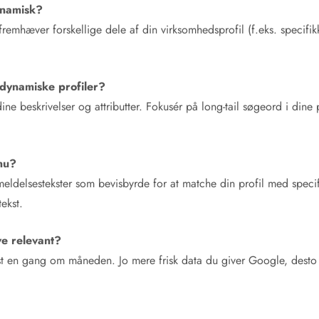
dynamisk?
mhæver forskellige dele af din virksomhedsprofil (f.eks. specifikke
dynamiske profiler?
ne beskrivelser og attributter. Fokusér på long-tail søgeord i dine 
nu?
ldelsestekster som bevisbyrde for at matche din profil med specif
ekst.
ve relevant?
st en gang om måneden. Jo mere frisk data du giver Google, desto 