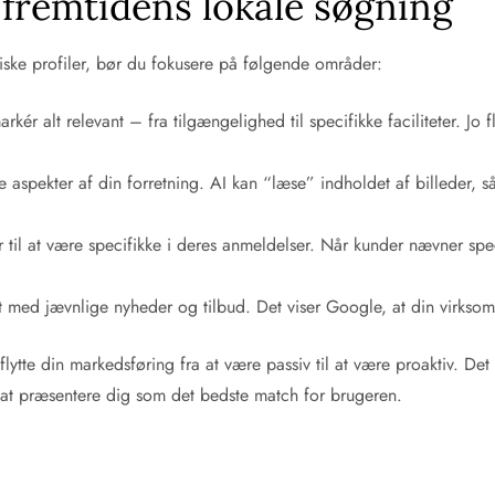
 fremtidens lokale søgning
iske profiler, bør du fokusere på følgende områder:
ér alt relevant – fra tilgængelighed til specifikke faciliteter. Jo 
 aspekter af din forretning. AI kan “læse” indholdet af billeder, så
til at være specifikke i deres anmeldelser. Når kunder nævner spec
 med jævnlige nyheder og tilbud. Det viser Google, at din virksomhe
lytte din markedsføring fra at være passiv til at være proaktiv. Det
 at præsentere dig som det bedste match for brugeren.