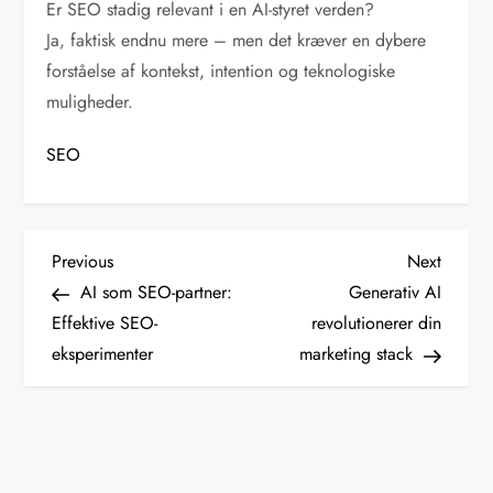
Er SEO stadig relevant i en AI-styret verden?
Ja, faktisk endnu mere – men det kræver en dybere
forståelse af kontekst, intention og teknologiske
muligheder.
SEO
I
Previous
Next
Previous
Next
Post
Post
AI som SEO-partner:
Generativ AI
n
Effektive SEO-
revolutionerer din
d
eksperimenter
marketing stack
l
æ
g
s