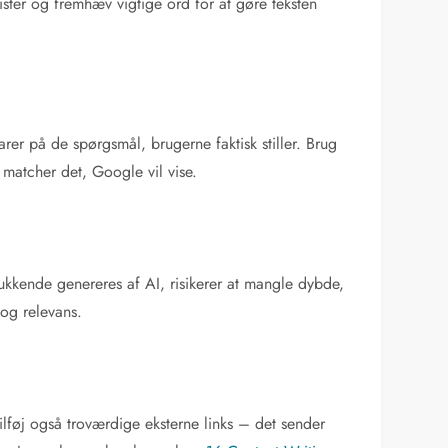
ster og fremhæv vigtige ord for at gøre teksten
rer på de spørgsmål, brugerne faktisk stiller. Brug
matcher det, Google vil vise.
elukkende genereres af AI, risikerer at mangle dybde,
 og relevans.
lføj også troværdige eksterne links – det sender