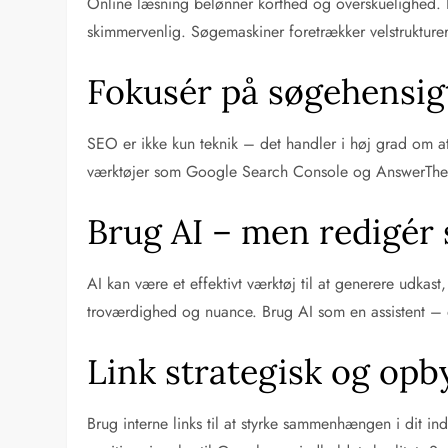
Online læsning belønner korthed og overskuelighed. Br
skimmervenlig. Søgemaskiner foretrækker velstruktur
Fokusér på søgehensig
SEO er ikke kun teknik – det handler i høj grad om at 
værktøjer som Google Search Console og AnswerThePubl
Brug AI – men redigér
AI kan være et effektivt værktøj til at generere udkast
troværdighed og nuance. Brug AI som en assistent – og
Link strategisk og opb
Brug interne links til at styrke sammenhængen i dit 