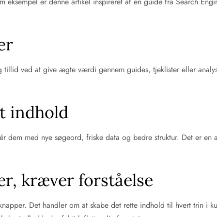
Som eksempel er denne artikel inspireret af en guide fra Search Eng
er
illid ved at give ægte værdi gennem guides, tjeklister eller analys
t indhold
 dem med nye søgeord, friske data og bedre struktur. Det er en af
er, kræver forståelse
knapper. Det handler om at skabe det rette indhold til hvert trin i