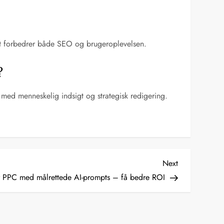
 Det forbedrer både SEO og brugeroplevelsen.
?
 med menneskelig indsigt og strategisk redigering.
Next
Next
Post
 PPC med målrettede AI-prompts – få bedre ROI