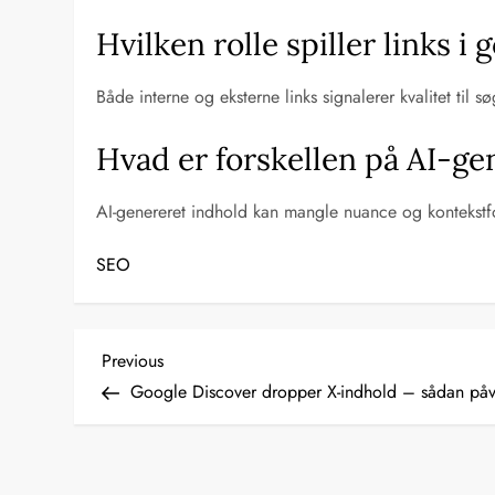
Hvilken rolle spiller links i
Både interne og eksterne links signalerer kvalitet ti
Hvad er forskellen på AI-g
AI-genereret indhold kan mangle nuance og kontekstfor
SEO
I
Previous
Previous
Post
Google Discover dropper X-indhold – sådan påv
n
d