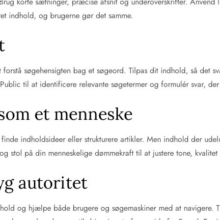
ug korte sætninger, præcise afsnit og underoverskrifter. Anvend li
eret indhold, og brugerne gør det samme.
t
forstå søgehensigten bag et søgeord. Tilpas dit indhold, så det sva
ic til at identificere relevante søgetermer og formulér svar, der 
 som et menneske
, finde indholdsideer eller strukturere artikler. Men indhold der ud
 stol på din menneskelige dømmekraft til at justere tone, kvalitet
yg autoritet
indhold og hjælpe både brugere og søgemaskiner med at navigere. Ti