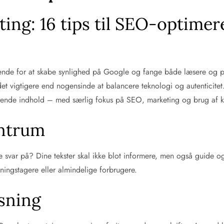
ting: 16 tips til SEO-optime
rende for at skabe synlighed på Google og fange både læsere og po
et vigtigere end nogensinde at balancere teknologi og autenticite
erende indhold – med særlig fokus på SEO, marketing og brug af kun
entrum
e svar på? Dine tekster skal ikke blot informere, men også guide o
ningstagere eller almindelige forbrugere.
æsning