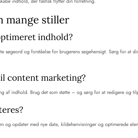
kabe indhold, der faktisk flytter din forretning.
 mange stiller
ptimeret indhold?
nte søgeord og forståelse for brugerens søgehensigt. Sørg for at d
il content marketing?
ng af indhold. Brug det som støtte – og sørg for at redigere og ti
teres?
em og opdater med nye data, kildehenvisninger og optimerede elemen