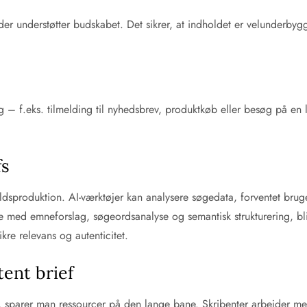
, der understøtter budskabet. Det sikrer, at indholdet er velunderb
 – f.eks. tilmelding til nyhedsbrev, produktkøb eller besøg på en 
fs
ndholdsproduktion. AI-værktøjer kan analysere søgedata, forventet br
ere med emneforslag, søgeordsanalyse og semantisk strukturering, b
kre relevans og autenticitet.
ent brief
ief, sparer man ressourcer på den lange bane. Skribenter arbejder m