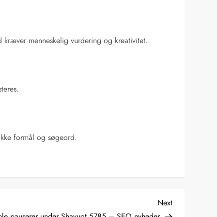
d kræver menneskelig vurdering og kreativitet.
teres.
nikke formål og søgeord.
Next
Next
Post
le pauserer under Shavuot 5785 – SEO nyheder