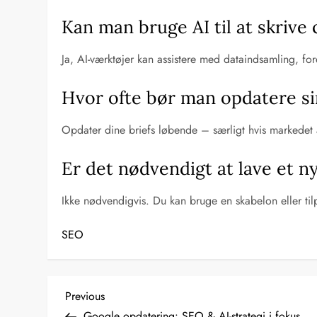
Kan man bruge AI til at skrive 
Ja, AI-værktøjer kan assistere med dataindsamling, fo
Hvor ofte bør man opdatere si
Opdater dine briefs løbende – særligt hvis markedet æn
Er det nødvendigt at lave et ny
Ikke nødvendigvis. Du kan bruge en skabelon eller tilp
SEO
I
Previous
Previous
Post
Google opdatering: SEO & AI-strategi i fokus