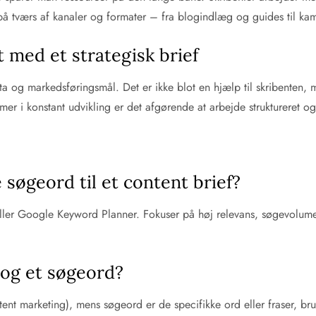
s på tværs af kanaler og formater – fra blogindlæg og guides til k
 med et strategisk brief
a og markedsføringsmål. Det er ikke blot en hjælp til skribenten, m
er i konstant udvikling er det afgørende at arbejde struktureret og m
søgeord til et content brief?
ller Google Keyword Planner. Fokuser på høj relevans, søgevolum
 og et søgeord?
ent marketing), mens søgeord er de specifikke ord eller fraser, brug