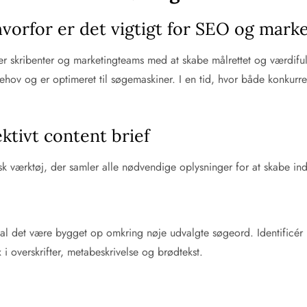
hvorfor er det vigtigt for SEO og mark
per skribenter og marketingteams med at skabe målrettet og værdifuld
v og er optimeret til søgemaskiner. I en tid, hvor både konkurren
ektivt content brief
isk værktøj, der samler alle nødvendige oplysninger for at skabe ind
 skal det være bygget op omkring nøje udvalgte søgeord. Identific
 i overskrifter, metabeskrivelse og brødtekst.