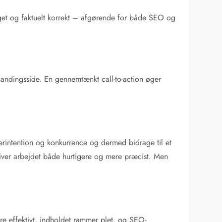
ygget og faktuelt korrekt – afgørende for både SEO og
landingsside. En gennemtænkt call-to-action øger
ugerintention og konkurrence og dermed bidrage til et
liver arbejdet både hurtigere og mere præcist. Men
ere effektivt, indholdet rammer plet, og SEO-