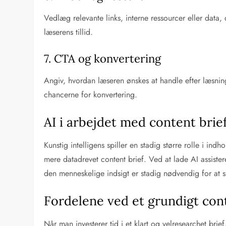
Vedlæg relevante links, interne ressourcer eller data
læserens tillid.
7. CTA og konvertering
Angiv, hvordan læseren ønskes at handle efter læsning
chancerne for konvertering.
AI i arbejdet med content brie
Kunstig intelligens spiller en stadig større rolle i i
mere datadrevet content brief. Ved at lade AI assist
den menneskelige indsigt er stadig nødvendig for at si
Fordelene ved et grundigt cont
Når man investerer tid i et klart og velresearchet br