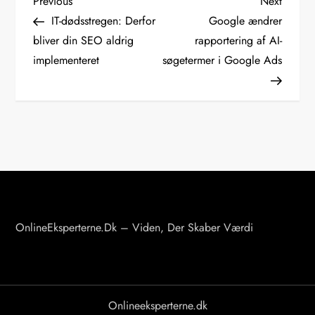
I
Previous
Next
Previous
Next
Post
Post
IT-dødsstregen: Derfor
Google ændrer
n
bliver din SEO aldrig
rapportering af AI-
implementeret
søgetermer i Google Ads
d
l
æ
g
s
n
OnlineEksperterne.dk – Viden, Der Skaber Værdi
a
v
Onlineeksperterne.dk