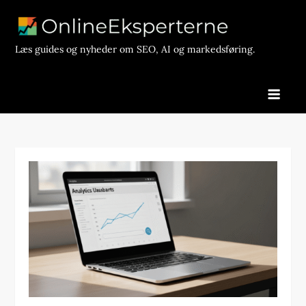
Skip
to
content
Læs guides og nyheder om SEO, AI og markedsføring.