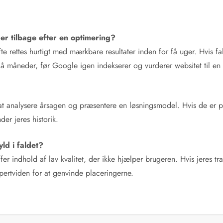
er tilbage efter en optimering?
fte rettes hurtigt med mærkbare resultater inden for få uger. Hvis f
 måneder, før Google igen indekserer og vurderer websitet til en 
il at analysere årsagen og præsentere en løsningsmodel. Hvis de er
der jeres historik.
ld i faldet?
ffer indhold af lav kvalitet, der ikke hjælper brugeren. Hvis jeres tr
spertviden for at genvinde placeringerne.