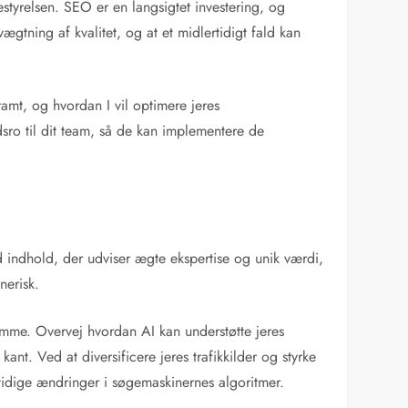
estyrelsen. SEO er en langsigtet investering, og
vægtning af kvalitet, og at et midlertidigt fald kan
ramt, og hvordan I vil optimere jeres
dsro til dit team, så de kan implementere de
d indhold, der udviser ægte ekspertise og unik værdi,
nerisk.
mme. Overvej hvordan AI kan understøtte jeres
t. Ved at diversificere jeres trafikkilder og styrke
emtidige ændringer i søgemaskinernes algoritmer.