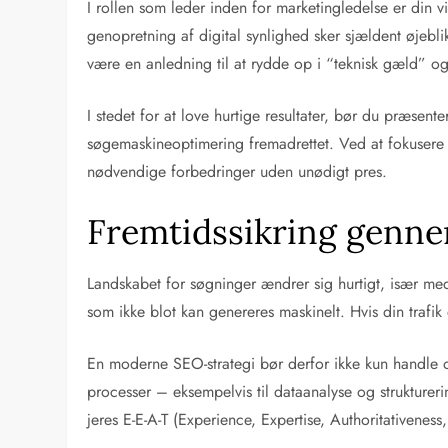
I rollen som leder inden for marketingledelse er din v
genopretning af digital synlighed sker sjældent øjeblik
være en anledning til at rydde op i “teknisk gæld” o
I stedet for at love hurtige resultater, bør du præsent
søgemaskineoptimering fremadrettet. Ved at fokusere p
nødvendige forbedringer uden unødigt pres.
Fremtidssikring gennem
Landskabet for søgninger ændrer sig hurtigt, især med
som ikke blot kan genereres maskinelt. Hvis din trafik 
En moderne SEO-strategi bør derfor ikke kun handle 
processer – eksempelvis til dataanalyse og strukturer
jeres E-E-A-T (Experience, Expertise, Authoritativeness