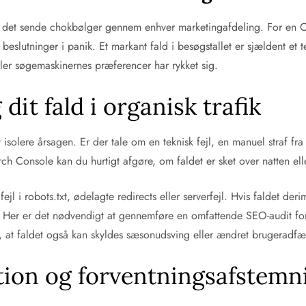
kan det sende chokbølger gennem enhver marketingafdeling. For en
beslutninger i panik. Et markant fald i besøgstallet er sjældent et t
ler søgemaskinernes præferencer har rykket sig.
dit fald i organisk trafik
 at isolere årsagen. Er der tale om en teknisk fejl, en manuel straf
Console kan du hurtigt afgøre, om faldet er sket over natten eller
ejl i robots.txt, ødelagte redirects eller serverfejl. Hvis faldet der
Her er det nødvendigt at gennemføre en omfattende SEO-audit for a
, at faldet også kan skyldes sæsonudsving eller ændret brugeradfær
ion og forventningsafstemn