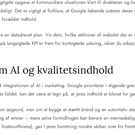
igtigste opgave at kommunikere situationen klart til direktøren og b
keligt. Det er vigtigt at forklare, at Google løbende justerer deres 
g forældet indhold.
ere en datadrevet plan. Vis dem, hvilke sektioner af websitet der er 
å langsigtede KPI’er frem for kortsigtede udsving, sikrer du arbej
 AI og kvalitetsindhold
 integrationen af AI i marketing. Google prioriterer i stigende gra
er faldet, kan det være et tegn på, at jeres indhold er blevet for ge
om søgeord, men om at bygge et stærkt brand og en autoritativ ste
ing af emner – mens selve formidlingen bør bevare en menneskelig kan
, Trustworthiness), gør I jeres forretning mindre sårbar over for fr