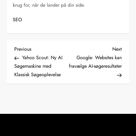
brug for, når de lander på din side.
SEO
I
Previous
Next
Previous
Next
Post
Post
Yahoo Scout: Ny AI
Google: Websites kan
n
Søgemaskine med
fravælge AI-søgeresultater
Klassisk Søgeoplevelse
d
l
æ
g
s