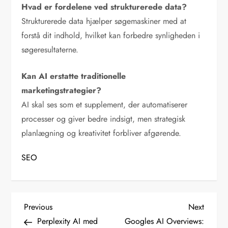
Hvad er fordelene ved strukturerede data?
Strukturerede data hjælper søgemaskiner med at
forstå dit indhold, hvilket kan forbedre synligheden i
søgeresultaterne.
Kan AI erstatte traditionelle
marketingstrategier?
AI skal ses som et supplement, der automatiserer
processer og giver bedre indsigt, men strategisk
planlægning og kreativitet forbliver afgørende.
SEO
I
Previous
Next
Previous
Next
Post
Post
Perplexity AI med
Googles AI Overviews:
n