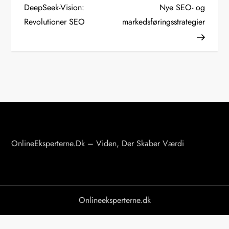
DeepSeek-Vision:
Nye SEO- og
d
Revolutioner SEO
markedsføringsstrategier
l
æ
g
s
n
a
v
i
OnlineEksperterne.dk – Viden, Der Skaber Værdi
g
a
t
Onlineeksperterne.dk
i
o