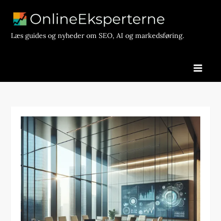
Skip
to
content
Læs guides og nyheder om SEO, AI og markedsføring.