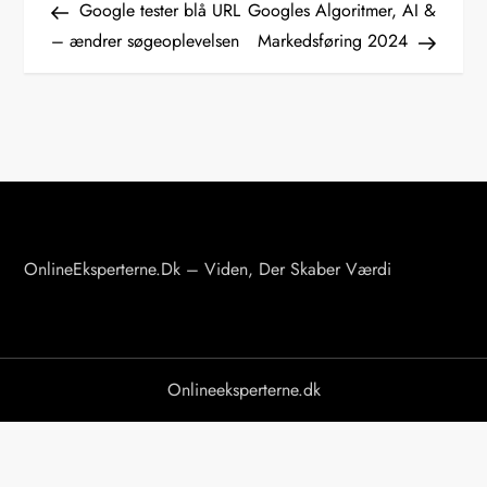
Post
Post
Google tester blå URL
Googles Algoritmer, AI &
n
– ændrer søgeoplevelsen
Markedsføring 2024
d
l
æ
g
s
OnlineEksperterne.dk – Viden, Der Skaber Værdi
n
a
Onlineeksperterne.dk
v
i