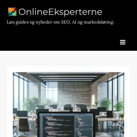
Skip
to
content
Læs guides og nyheder om SEO, AI og markedsføring.