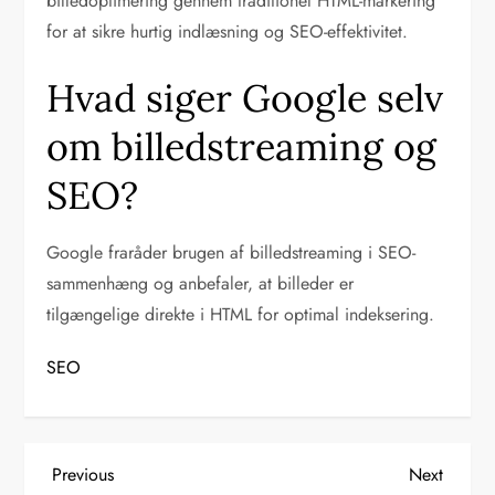
billedoptimering gennem traditionel HTML-markering
for at sikre hurtig indlæsning og SEO-effektivitet.
Hvad siger Google selv
om billedstreaming og
SEO?
Google fraråder brugen af billedstreaming i SEO-
sammenhæng og anbefaler, at billeder er
tilgængelige direkte i HTML for optimal indeksering.
SEO
I
Previous
Next
Previous
Next