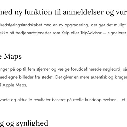
med ny funktion til anmeldelser og vu
kedsføringslandskabet med en ny opgradering, der gør det muligt f
ække på tredjepartstjenester som Yelp eller TripAdvisor – signalerer
le Maps
nger på op til fem stjerner og vælge foruddefinerede nøgleord, såso
med egne billeder fra stedet. Det giver en mere autentisk og bruge
e i Apple Maps.
evante og aktuelle resultater baseret på reelle kundeoplevelser – e
ng og synlighed