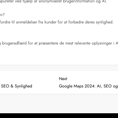
dspunkter ved hjælp af anonymiseret brugerinformation og AI.
en?
rdre til anmeldelser fra kunder for at forbedre deres synlighed.
 og brugeradfærd for at præsentere de mest relevante oplysninger i
Next
Next
Post
r SEO & Synlighed
Google Maps 2024: AI, SEO og 