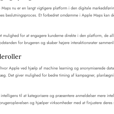
aps nu er en langt vigtigere platform i den digitale markedsføring
rnes beslutningsproces. Et forbedret omdømme i Apple Maps kan derf
t mulighed for at engagere kunderne direkte i den platform, de al
dstanden for brugeren og skaber højere interaktionsrater sammenli
leroller
, hvor Apple ved hjælp af machine learning og anonymiserede data 
ldæg. Det giver mulighed for bedre timing af kampagner, planlægnin
intelligens til at kategorisere og præsentere anmeldelser mere int
brugeroplevelsen og hjælper virksomheder med at finjustere deres 