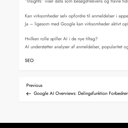
“Insights” viser data som besøgsfrekvens og travle ti
Kan virksomheder selv opfordre til anmeldelser i app
Ja – ligesom med Google kan virksomheder aktivt opfo
Hvilken rolle spiller AI i de nye tiltag?
AI understøtter analyser af anmeldelser, popularitet
SEO
I
Previous
Previous
Post
Google AI Overviews: Delingsfunktion Forbedre
n
d
l
æ