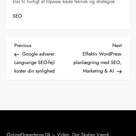
klar til hurtigt at tilpasse både teknisk og strategisk.
SEO
I
Previous
Next
Previous
Next
Post
Post
Google advarer:
Effektiv WordPress-
n
Langvarige SEO-fejl
planlægning med SEO,
koster din synlighed
Marketing & AI
d
l
æ
g
s
OnlineEksperterne.dk – Viden, Der Skaber Værdi