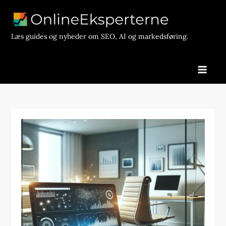
Skip
to
content
Læs guides og nyheder om SEO, AI og markedsføring.