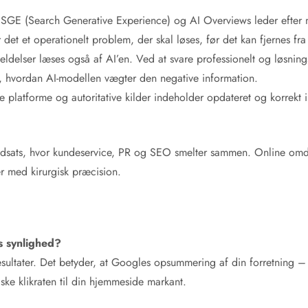
E (Search Generative Experience) og AI Overviews leder efter møn
r det et operationelt problem, der skal løses, før det kan fjernes fr
delser læses også af AI’en. Ved at svare professionelt og løsningso
ke, hvordan AI-modellen vægter den negative information.
e platforme og autoritative kilder indeholder opdateret og korrekt 
k indsats, hvor kundeservice, PR og SEO smelter sammen. Online omd
r med kirurgisk præcision.
s synlighed?
sultater. Det betyder, at Googles opsummering af din forretning – i
dske klikraten til din hjemmeside markant.