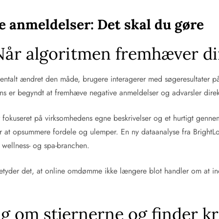
e anmeldelser: Det skal du gøre
Når algoritmen fremhæver di
ntalt ændret den måde, brugere interagerer med søgeresultater på
ens er begyndt at fremhæve negative anmeldelser og advarsler direk
r fokuseret på virksomhedens egne beskrivelser og et hurtigt gennems
r at opsummere fordele og ulemper. En ny dataanalyse fra BrightLoca
 wellness- og spa-branchen.
tyder det, at online omdømme ikke længere blot handler om at inds
ag om stjernerne og finder kr