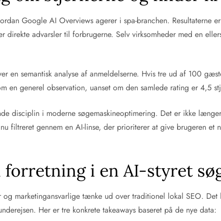
vordan Google AI Overviews agerer i spa-branchen. Resultaterne er
 direkte advarsler til forbrugerne. Selv virksomheder med en ellers
laver en semantisk analyse af anmeldelserne. Hvis tre ud af 100 gæ
m en generel observation, uanset om den samlede rating er 4,5 stj
nde disciplin i moderne søgemaskineoptimering. Det er ikke længe
u filtreret gennem en AI-linse, der prioriterer at give brugeren et n
 forretning i en AI-styret s
r og marketingansvarlige tænke ud over traditionel lokal SEO. Det 
nderejsen. Her er tre konkrete takeaways baseret på de nye data: