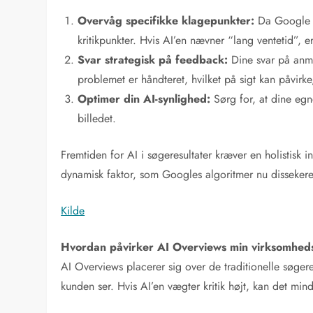
Overvåg specifikke klagepunkter:
Da Google SG
kritikpunkter. Hvis AI’en nævner “lang ventetid”, e
Svar strategisk på feedback:
Dine svar på anmel
problemet er håndteret, hvilket på sigt kan påvir
Optimer din AI-synlighed:
Sørg for, at dine egn
billedet.
Fremtiden for AI i søgeresultater kræver en holistis
dynamisk faktor, som Googles algoritmer nu dissekere
Kilde
Hvordan påvirker AI Overviews min virksomhed
AI Overviews placerer sig over de traditionelle søgere
kunden ser. Hvis AI’en vægter kritik højt, kan det min