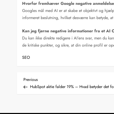
Hvorfor fremhæver Google negative anmeldelser
Googles mål med AI er at skabe et objektivt og hjæl
informeret beslutning, hvilket desværre kan betyde, a
Kan jeg fjerne negative informationer fra et AI
Du kan ikke direkte redigere i AI’ens svar, men du ka
de kritiske punkter, og sikre, at din online profil er 
SEO
I
Previous
Previous
Post
HubSpot aktie falder 19% – Hvad betyder det fo
n
d