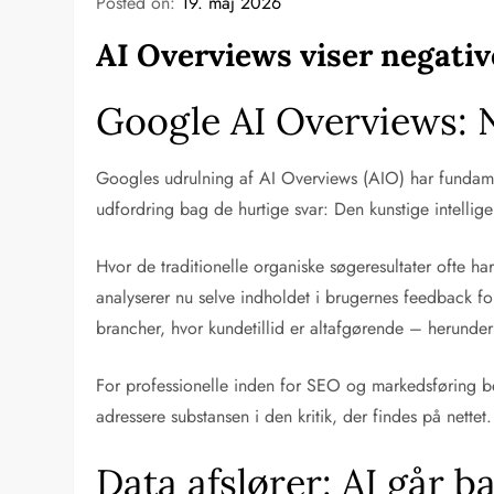
Posted on:
19. maj 2026
AI Overviews viser negativ
Google AI Overviews: 
Googles udrulning af AI Overviews (AIO) har fundame
udfordring bag de hurtige svar: Den kunstige intellig
Hvor de traditionelle organiske søgeresultater ofte ha
analyserer nu selve indholdet i brugernes feedback fo
brancher, hvor kundetillid er altafgørende – herunder
For professionelle inden for SEO og markedsføring be
adressere substansen i den kritik, der findes på nettet.
Data afslører: AI går b