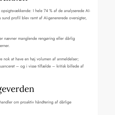
 opsigtsvækkende: I hele 74 % af de analyserede AI-
 sund profil blev ramt af AI-genererede oversigter,
ster nævner manglende rengøring eller dårlig
erner.
re nok at have en høj volumen af anmeldelser;
uanceret – og i visse tilfælde – kritisk billede af
øgeverden
handler om proaktiv håndtering af dårlige