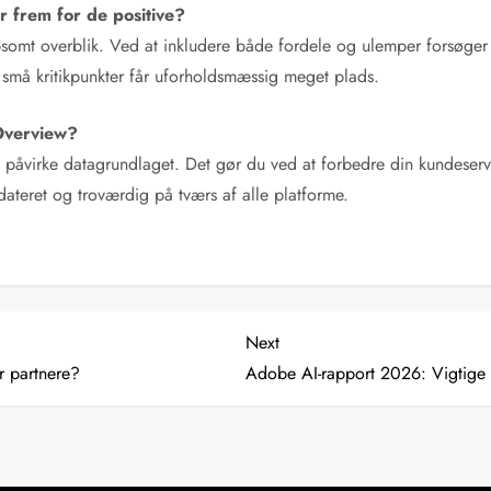
 frem for de positive?
psomt overblik. Ved at inkludere både fordele og ulemper forsøger
t små kritikpunkter får uforholdsmæssig meget plads.
 Overview?
n påvirke datagrundlaget. Det gør du ved at forbedre din kundeserv
opdateret og troværdig på tværs af alle platforme.
Next
Next
Post
r partnere?
Adobe AI-rapport 2026: Vigtige i