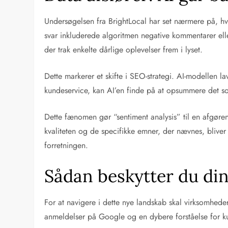
Undersøgelsen fra BrightLocal har set nærmere på, h
svar inkluderede algoritmen negative kommentarer eller
der trak enkelte dårlige oplevelser frem i lyset.
Dette markerer et skifte i SEO-strategi. AI-modellen 
kundeservice, kan AI’en finde på at opsummere det so
Dette fænomen gør “sentiment analysis” til en afgøre
kvaliteten og de specifikke emner, der nævnes, bliver n
forretningen.
Sådan beskytter du din
For at navigere i dette nye landskab skal virksomhede
anmeldelser på Google og en dybere forståelse for ku