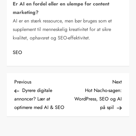
Er AI en fordel eller en ulempe for content
marketing?
AI er en stærk ressource, men bør bruges som et
supplement til menneskelig kreativitet for at sikre
kvalitet, ophavsret og SEO-effektivitet.
SEO
I
Previous
Next
Previous
Next
Post
Post
Dyrere digitale
Hot Nacho-sagen:
n
annoncer? Lær at
WordPress, SEO og AI
d
optimere med AI & SEO
på spil
l
æ
g