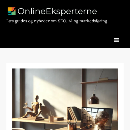
Skip
to
content
Læs guides og nyheder om SEO, AI og markedsføring.