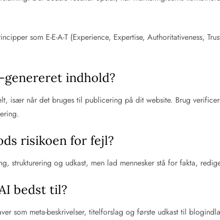
pper som E-E-A-T (Experience, Expertise, Authoritativeness, Trust)
I-genereret indhold?
t, især når det bruges til publicering på dit website. Brug verific
ering.
ds risikoen for fejl?
ing, strukturering og udkast, men lad mennesker stå for fakta, redi
I bedst til?
aver som meta-beskrivelser, titelforslag og første udkast til blogind