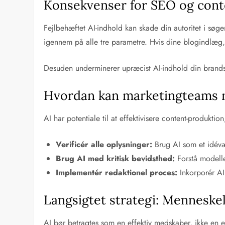
Konsekvenser for SEO og cont
Fejlbehæftet AI-indhold kan skade din autoritet i søg
igennem på alle tre parametre. Hvis dine blogindlæg, p
Desuden underminerer upræcist AI-indhold din brands 
Hvordan kan marketingteams n
AI har potentiale til at effektivisere content-produk
Verificér alle oplysninger:
Brug AI som et idévær
Brug AI med kritisk bevidsthed:
Forstå modelle
Implementér redaktionel proces:
Inkorporér AI
Langsigtet strategi: Menneskel
AI bør betragtes som en effektiv medskaber, ikke en e