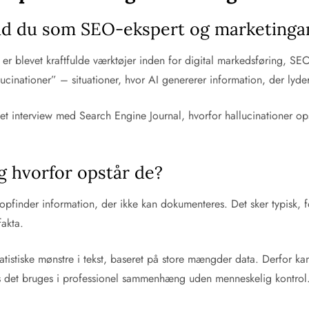
vad du som SEO-ekspert og marketingan
r blevet kraftfulde værktøjer inden for digital markedsføring, S
lucinationer” – situationer, hvor AI genererer information, der lyd
 et interview med Search Engine Journal, hvorfor hallucinationer op
g hvorfor opstår de?
 opfinder information, der ikke kan dokumenteres. Det sker typisk, f
akta.
tistiske mønstre i tekst, baseret på store mængder data. Derfor ka
vis det bruges i professionel sammenhæng uden menneskelig kontrol