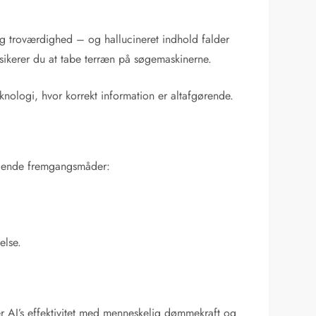
 og troværdighed – og hallucineret indhold falder
isikerer du at tabe terræn på søgemaskinerne.
ologi, hvor korrekt information er altafgørende.
følgende fremgangsmåder:
else.
er AI’s effektivitet med menneskelig dømmekraft og