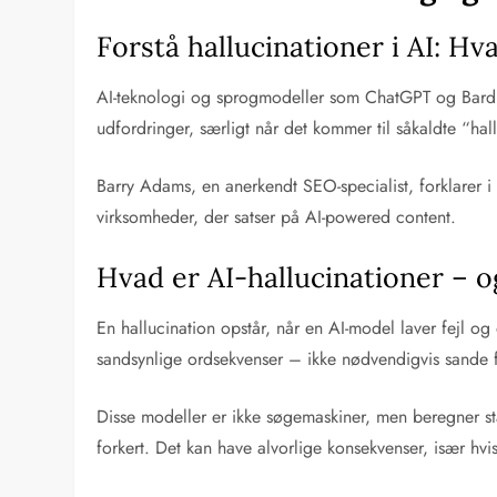
Forstå hallucinationer i AI: H
AI-teknologi og sprogmodeller som ChatGPT og Bard e
udfordringer, særligt når det kommer til såkaldte “hal
Barry Adams, en anerkendt SEO-specialist, forklarer i
virksomheder, der satser på AI-powered content.
Hvad er AI-hallucinationer – o
En hallucination opstår, når en AI-model laver fejl og
sandsynlige ordsekvenser – ikke nødvendigvis sande f
Disse modeller er ikke søgemaskiner, men beregner sta
forkert. Det kan have alvorlige konsekvenser, især h