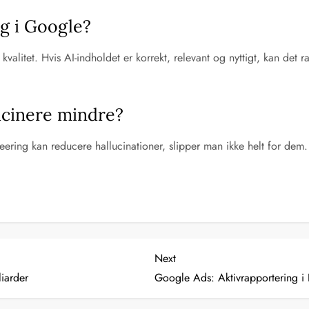
g i Google?
valitet. Hvis AI-indholdet er korrekt, relevant og nyttigt, kan det
ucinere mindre?
ring kan reducere hallucinationer, slipper man ikke helt for dem. AI
Next
Next
Post
iarder
Google Ads: Aktivrapportering 