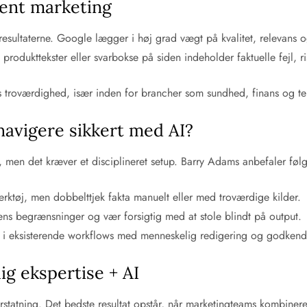
ent marketing
eresultaterne. Google lægger i høj grad vægt på kvalitet, relevans
rodukttekster eller svarbokse på siden indeholder faktuelle fejl, r
troværdighed, især inden for brancher som sundhed, finans og tekn
avigere sikkert med AI?
tion, men det kræver et disciplineret setup. Barry Adams anbefaler 
ktøj, men dobbelttjek fakta manuelt eller med troværdige kilder.
ns begrænsninger og vær forsigtig med at stole blindt på output.
 i eksisterende workflows med menneskelig redigering og godkend
ig ekspertise + AI
rstatning. Det bedste resultat opstår, når marketingteams kombiner