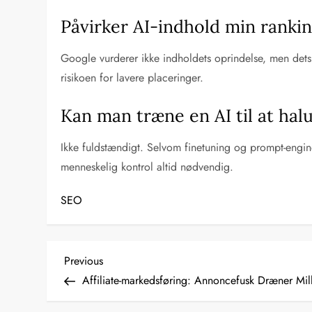
Påvirker AI-indhold min rankin
Google vurderer ikke indholdets oprindelse, men dets k
risikoen for lavere placeringer.
Kan man træne en AI til at hal
Ikke fuldstændigt. Selvom finetuning og prompt-enginee
menneskelig kontrol altid nødvendig.
SEO
I
Previous
Previous
Post
Affiliate-markedsføring: Annoncefusk Dræner Mill
n
d