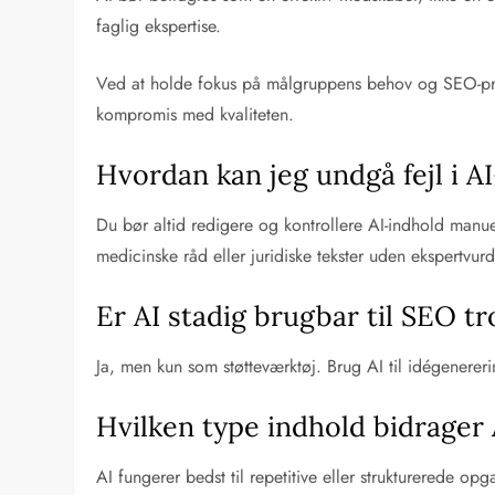
faglig ekspertise.
Ved at holde fokus på målgruppens behov og SEO-princi
kompromis med kvaliteten.
Hvordan kan jeg undgå fejl i A
Du bør altid redigere og kontrollere AI-indhold manuel
medicinske råd eller juridiske tekster uden ekspertvurd
Er AI stadig brugbar til SEO tro
Ja, men kun som støtteværktøj. Brug AI til idégenerer
Hvilken type indhold bidrager A
AI fungerer bedst til repetitive eller strukturerede opg