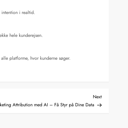
ntention i realtid.
ække hele kunderejsen.
alle platforme, hvor kunderne søger.
Next
Next
Post
rketing Attribution med AI – Få Styr på Dine Data