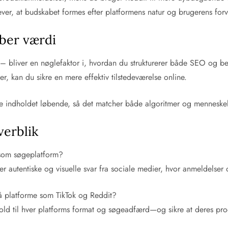
er, at budskabet formes efter platformens natur og brugerens forve
aber værdi
– bliver en nøglefaktor i, hvordan du strukturerer både SEO og be
r, kan du sikre en mere effektiv tilstedeværelse online.
tere indholdet løbende, så det matcher både algoritmer og menneske
verblik
r som søgeplatform?
r autentiske og visuelle svar fra sociale medier, hvor anmeldelser 
på platforme som TikTok og Reddit?
old til hver platforms format og søgeadfærd—og sikre at deres pr