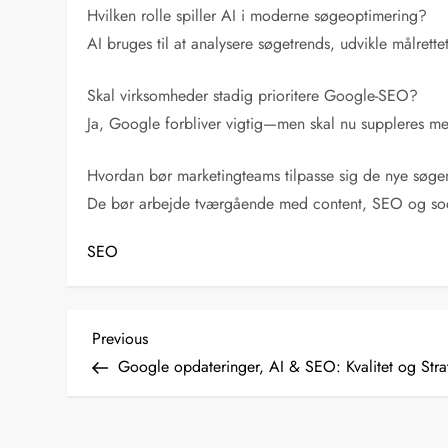
Hvilken rolle spiller AI i moderne søgeoptimering?
AI bruges til at analysere søgetrends, udvikle målret
Skal virksomheder stadig prioritere Google-SEO?
Ja, Google forbliver vigtig—men skal nu suppleres m
Hvordan bør marketingteams tilpasse sig de nye søg
De bør arbejde tværgående med content, SEO og social
SEO
I
Previous
Previous
Post
Google opdateringer, AI & SEO: Kvalitet og Stra
n
d
l