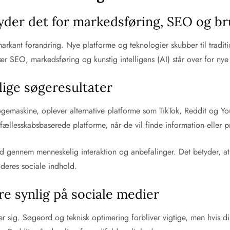
der det for markedsføring, SEO og br
kant forandring. Nye platforme og teknologier skubber til tradition
Især SEO, markedsføring og kunstig intelligens (AI) står over for 
lige søgeresultater
maskine, oplever alternative platforme som TikTok, Reddit og You
fællesskabsbaserede platforme, når de vil finde information eller 
llid gennem menneskelig interaktion og anbefalinger. Det betyder, 
 deres sociale indhold.
e synlig på sociale medier
 sig. Søgeord og teknisk optimering forbliver vigtige, men hvis din