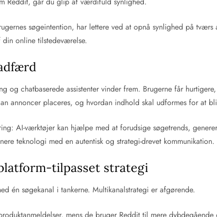
m Reddit, går du glip af værdifuld synlighed.
brugernes søgeintention, har lettere ved at opnå synlighed på tvær
din online tilstedeværelse.
eadfærd
g og chatbaserede assistenter vinder frem. Brugerne får hurtiger
dan annoncer placeres, og hvordan indhold skal udformes for at bl
mering: AI-værktøjer kan hjælpe med at forudsige søgetrends, generer
inere teknologi med en autentisk og strategi-drevet kommunikation.
latform-tilpasset strategi
d én søgekanal i tankerne. Multikanalstrategi er afgørende.
e produktanmeldelser, mens de bruger Reddit til mere dybdegående