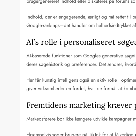
brugergenereret indhold eller diskuteres på forums so
Indhold, der er engagerende, ærligt og målrettet til 
Google-rankings—det handler om helhedsindtrykket af 
AI’s rolle i personaliseret søg
AI-baserede funktioner som Googles generative søgnin
deres søgehistorik og præferencer. Det ændrer, hvor
Her får kunstig intelligens også en aktiv rolle i opti
giver virksomheder en fordel, hvis de formår at komb
Fremtidens marketing kræver p
Markedsførere bør ikke længere udvikle kampagner me
Eksempelvis søger brugere på TikTok for at få ærlig