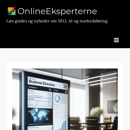
Skip
to
content
Læs guides og nyheder om SEO, AI og markedsføring.