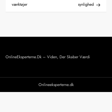
værktøjer
synlighed
l
æ
g
s
n
a
v
OnlineEksperterne.dk – Viden, Der Skaber Værdi
i
g
a
Onlineeksperterne.dk
t
i
o
n