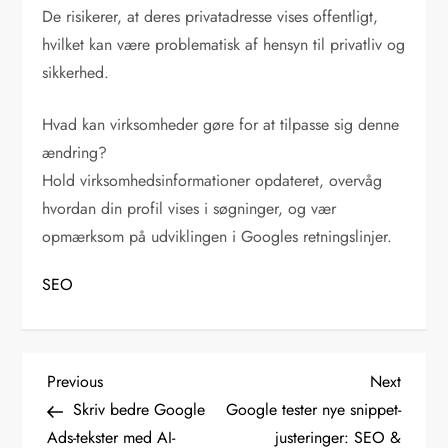
De risikerer, at deres privatadresse vises offentligt,
hvilket kan være problematisk af hensyn til privatliv og
sikkerhed.
Hvad kan virksomheder gøre for at tilpasse sig denne
ændring?
Hold virksomhedsinformationer opdateret, overvåg
hvordan din profil vises i søgninger, og vær
opmærksom på udviklingen i Googles retningslinjer.
SEO
I
Previous
Next
Previous
Next
Post
Post
Skriv bedre Google
Google tester nye snippet-
n
Ads-tekster med AI-
justeringer: SEO &
d