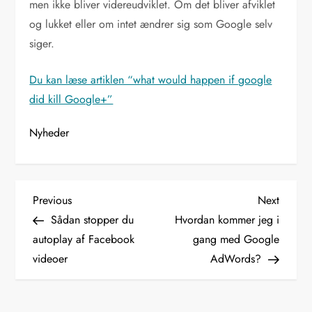
men ikke bliver videreudviklet. Om det bliver afviklet
og lukket eller om intet ændrer sig som Google selv
siger.
Du kan læse artiklen “what would happen if google
did kill Google+”
Nyheder
I
Previous
Next
Previous
Next
Post
Post
Sådan stopper du
Hvordan kommer jeg i
n
autoplay af Facebook
gang med Google
d
videoer
AdWords?
l
æ