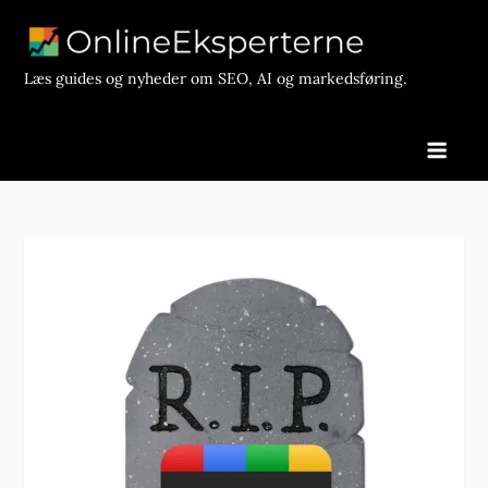
Skip
to
content
Læs guides og nyheder om SEO, AI og markedsføring.