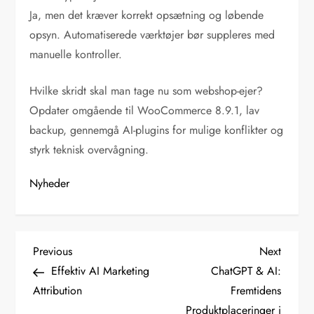
Ja, men det kræver korrekt opsætning og løbende
opsyn. Automatiserede værktøjer bør suppleres med
manuelle kontroller.
Hvilke skridt skal man tage nu som webshop-ejer?
Opdater omgående til WooCommerce 8.9.1, lav
backup, gennemgå AI-plugins for mulige konflikter og
styrk teknisk overvågning.
Nyheder
I
Previous
Next
Previous
Next
Post
Post
Effektiv AI Marketing
ChatGPT & AI:
n
Attribution
Fremtidens
d
Produktplaceringer i