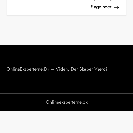
l
Søgninger
æ
g
s
n
a
v
i
OnlineEksperterne.dk – Viden, Der Skaber Værdi
g
a
t
Onlineeksperterne.dk
i
o
n