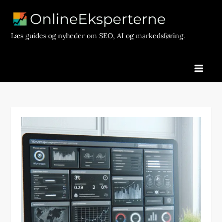
Skip
to
content
Læs guides og nyheder om SEO, AI og markedsføring.