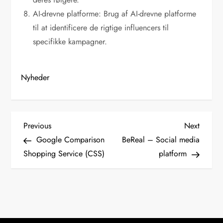
AI-drevne platforme: Brug af AI-drevne platforme
til at identificere de rigtige influencers til
specifikke kampagner.
Nyheder
I
Previous
Next
Previous
Next
Post
Post
Google Comparison
BeReal – Social media
n
Shopping Service (CSS)
platform
d
l
æ
g
s