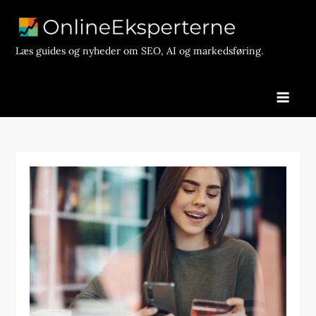
Skip
to
content
Læs guides og nyheder om SEO, AI og markedsføring.