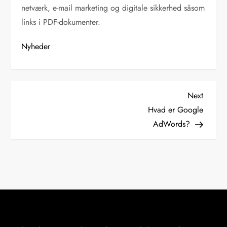
netværk, e-mail marketing og digitale sikkerhed såsom
links i PDF-dokumenter.
Nyheder
I
Next
Next
Post
Hvad er Google
n
AdWords?
d
l
æ
g