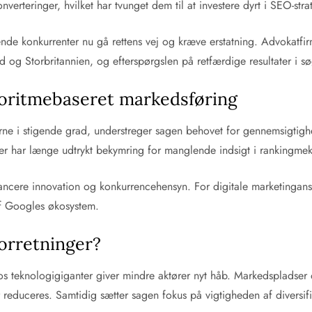
onverteringer, hvilket har tvunget dem til at investere dyrt i SEO-st
e konkurrenter nu gå rettens vej og kræve erstatning. Advokatfirma
 og Storbritannien, og efterspørgslen på retfærdige resultater i s
lgoritmebaseret markedsføring
erne i stigende grad, understreger sagen behovet for gennemsigtig
der har længe udtrykt bekymring for manglende indsigt i rankingme
balancere innovation og konkurrencehensyn. For digitale marketingan
af Googles økosystem.
forretninger?
os teknologigiganter giver mindre aktører nyt håb. Markedspladser
rer reduceres. Samtidig sætter sagen fokus på vigtigheden af divers