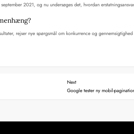
 september 2021, og nu undersøges det, hvordan erstatningsansva
ammenhæng?
esultater, rejser nye spørgsmål om konkurrence og gennemsigtighed
Next
Next
Post
Google tester ny mobil-paginati