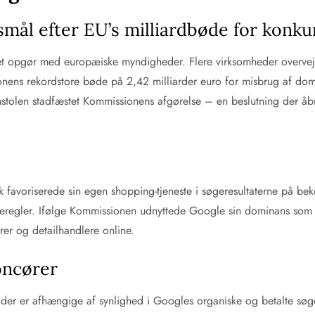
gsmål efter EU’s milliardbøde for konk
t opgør med europæiske myndigheder. Flere virksomheder overvejer
ens rekordstore bøde på 2,42 milliarder euro for misbrug af dom
mstolen stadfæstet Kommissionens afgørelse – en beslutning der åb
favoriserede sin egen shopping-tjeneste i søgeresultaterne på bek
eregler. Ifølge Kommissionen udnyttede Google sin dominans som søge
ører og detailhandlere online.
oncører
 der er afhængige af synlighed i Googles organiske og betalte søge