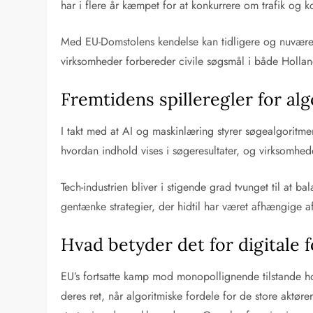
har i flere år kæmpet for at konkurrere om trafik og k
Med EU-Domstolens kendelse kan tidligere og nuværend
virksomheder forbereder civile søgsmål i både Holland
Fremtidens spilleregler for a
I takt med at AI og maskinlæring styrer søgealgoritm
hvordan indhold vises i søgeresultater, og virksomhe
Tech-industrien bliver i stigende grad tvunget til at 
gentænke strategier, der hidtil har været afhængige 
Hvad betyder det for digitale 
EU’s fortsatte kamp mod monopollignende tilstande h
deres ret, når algoritmiske fordele for de store aktø