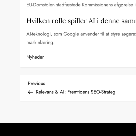
EU-Domstolen stadfæstede Kommissionens afgørelse i
Hvilken rolle spiller AI i denne s
AI-teknologi, som Google anvender til at styre søger
maskinlæring.
Nyheder
I
Previous
Previous
Post
Relevans & AI: Fremtidens SEO-Strategi
n
d
l
æ
g