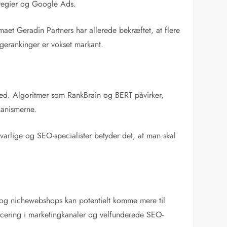
rategier og Google Ads.
et Geradin Partners har allerede bekræftet, at flere
øgerankinger er vokset markant.
hed. Algoritmer som RankBrain og BERT påvirker,
kanismerne.
svarlige og SEO-specialister betyder det, at man skal
 og nichewebshops kan potentielt komme mere til
ificering i marketingkanaler og velfunderede SEO-