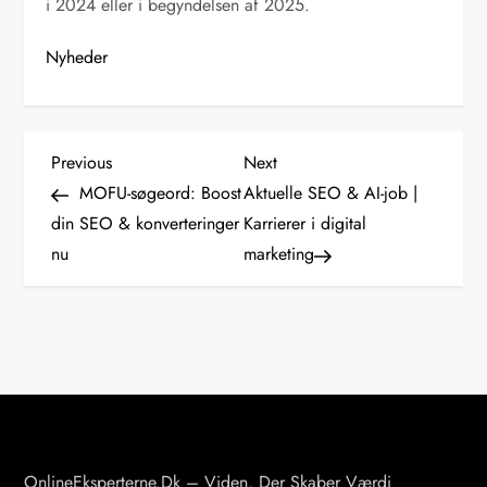
i 2024 eller i begyndelsen af 2025.
Nyheder
I
Previous
Next
Previous
Next
Post
Post
MOFU-søgeord: Boost
Aktuelle SEO & AI-job |
n
din SEO & konverteringer
Karrierer i digital
nu
marketing
d
l
æ
g
s
OnlineEksperterne.dk – Viden, Der Skaber Værdi