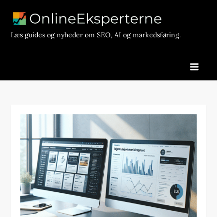
Skip
to
content
Læs guides og nyheder om SEO, AI og markedsføring.