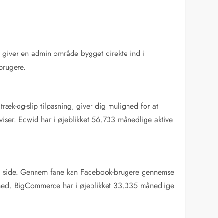
p giver en admin område bygget direkte ind i
brugere.
ræk-og-slip tilpasning, giver dig mulighed for at
iser. Ecwid har i øjeblikket 56.733 månedlige aktive
Fan side. Gennem fane kan Facebook-brugere gennemse
åned. BigCommerce har i øjeblikket 33.335 månedlige