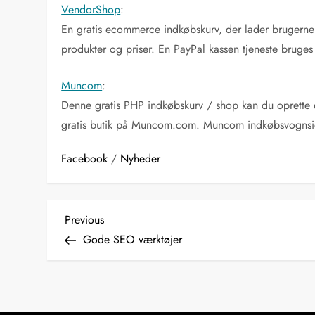
VendorShop
:
En gratis ecommerce indkøbskurv, der lader brugerne
produkter og priser. En PayPal kassen tjeneste bruges
Muncom
:
Denne gratis PHP indkøbskurv / shop kan du oprette en
gratis butik på Muncom.com. Muncom indkøbsvognside 
Facebook
/
Nyheder
I
Previous
Previous
Post
Gode SEO værktøjer
n
d
l
æ