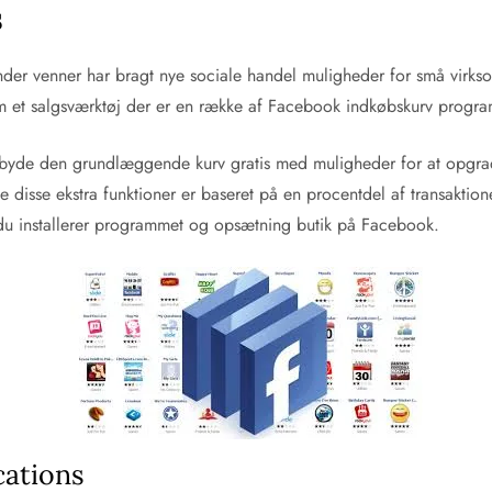
s
binder venner har bragt nye sociale handel muligheder for små vir
m et salgsværktøj der er en række af Facebook indkøbskurv progra
yde den grundlæggende kurv gratis med muligheder for at opgradere 
 disse ekstra funktioner er baseret på en procentdel af transaktio
r du installerer programmet og opsætning butik på Facebook.
cations