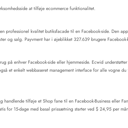
rksomhedsside at tilføje ecommerce funktionalitet.
en professionel kvalitet butiksfacade til en Facebook-side. Den ap
ukter og salg. Payvment har i øjeblikket 327.639 brugere Facebook-
brug på enhver Facebook-side eller hjemmeside. Ecwid understøtter t
så et enkelt webbaseret management interface for alle vogne du v
 handlende tilføje et Shop fane til en Facebook-Business eller 
tis for 15-dage med basal prissætning starter ved $ 24,95 per m