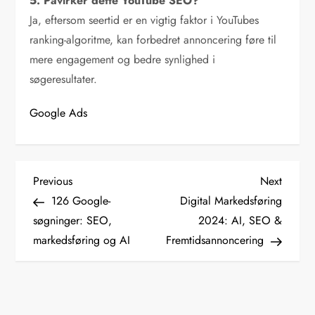
5. Påvirker dette YouTube SEO?
Ja, eftersom seertid er en vigtig faktor i YouTubes
ranking-algoritme, kan forbedret annoncering føre til
mere engagement og bedre synlighed i
søgeresultater.
Google Ads
I
Previous
Next
Previous
Next
Post
Post
126 Google-
Digital Markedsføring
n
søgninger: SEO,
2024: AI, SEO &
d
markedsføring og AI
Fremtidsannoncering
l
æ
g