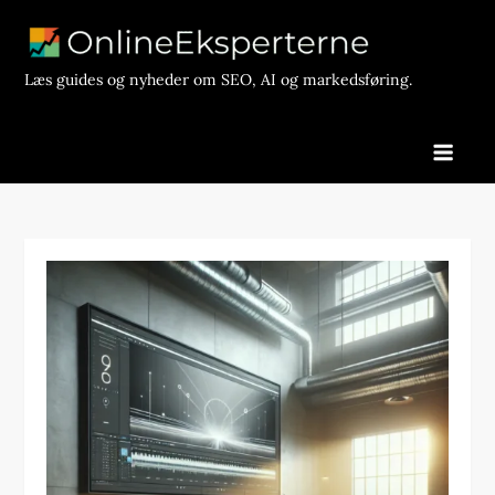
Skip
to
content
Læs guides og nyheder om SEO, AI og markedsføring.