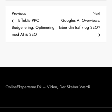
I
Previous
Next
Previous
Next
Post
Post
Effektiv PPC
Googles AI Overviews:
n
Budgettering: Optimering
Taber din trafik og SEO?
d
med AI & SEO
l
æ
g
s
n
a
v
OnlineEksperterne.dk – Viden, Der Skaber Værdi
i
g
a