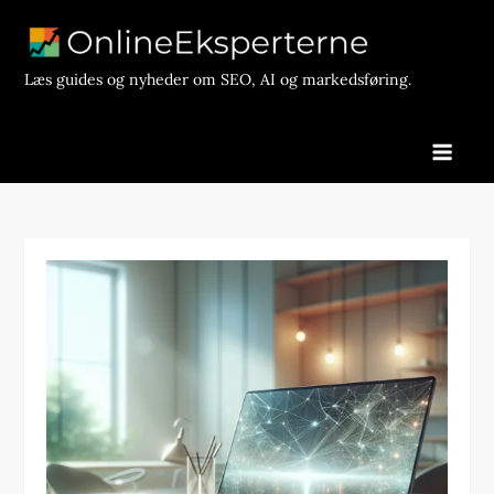
Skip
to
content
Læs guides og nyheder om SEO, AI og markedsføring.