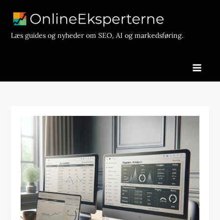
Skip
to
content
Læs guides og nyheder om SEO, AI og markedsføring.