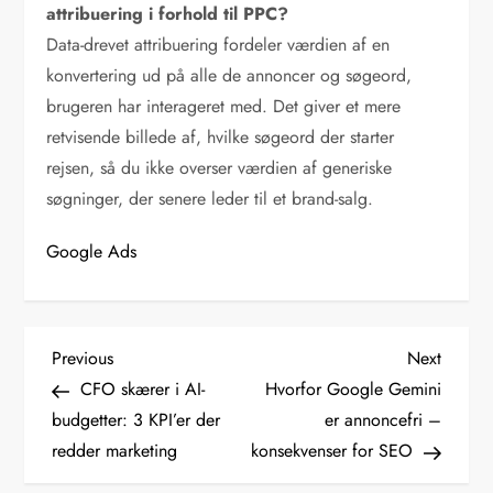
attribuering i forhold til PPC?
Data-drevet attribuering fordeler værdien af en
konvertering ud på alle de annoncer og søgeord,
brugeren har interageret med. Det giver et mere
retvisende billede af, hvilke søgeord der starter
rejsen, så du ikke overser værdien af generiske
søgninger, der senere leder til et brand-salg.
Google Ads
I
Previous
Next
Previous
Next
Post
Post
CFO skærer i AI-
Hvorfor Google Gemini
n
budgetter: 3 KPI’er der
er annoncefri –
redder marketing
konsekvenser for SEO
d