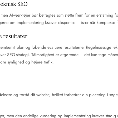
 teknisk SEO
EO, men AI-værktøjer bør betragtes som støtte frem for en erstatning
ngerne om implementering kræver ekspertise – især når komplekse fak
 resultater
mtænkt plan og løbende evaluere resultaterne. Regelmæssige tekn
 enhver SEO-strategi. Tålmodighed er afgørende – det kan tage måne
edre synlighed og højere trafik.
eksere og forstå dit website, hvilket forbedrer din placering i søge
inger, men den endelige vurdering og implementering kræver stadig 