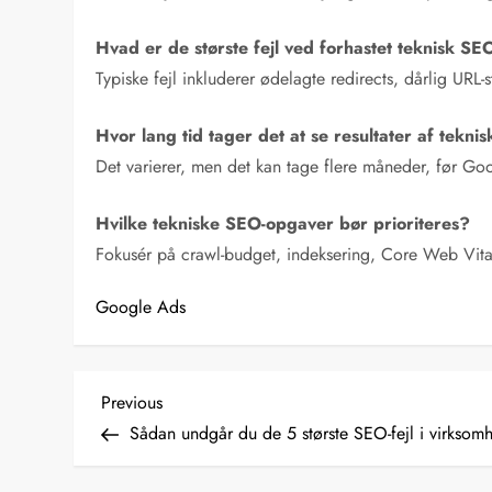
Hvad er de største fejl ved forhastet teknisk SE
Typiske fejl inkluderer ødelagte redirects, dårlig URL-
Hvor lang tid tager det at se resultater af tekn
Det varierer, men det kan tage flere måneder, før Go
Hvilke tekniske SEO-opgaver bør prioriteres?
Fokusér på crawl-budget, indeksering, Core Web Vital
Google Ads
I
Previous
Previous
Post
Sådan undgår du de 5 største SEO-fejl i virksom
n
d