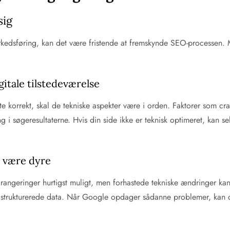
sig
arkedsføring, kan det være fristende at fremskynde SEO-processen
itale tilstedeværelse
te korrekt, skal de tekniske aspekter være i orden. Faktorer som c
g i søgeresultaterne. Hvis din side ikke er teknisk optimeret, kan s
 være dyre
ngeringer hurtigst muligt, men forhastede tekniske ændringer kan fø
f strukturerede data. Når Google opdager sådanne problemer, kan de