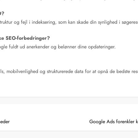
O?
struktur og fejl i indeksering, som kan skade din synlighed i søgeres
iske SEO-forbedringer?
ogle fuldt ud anerkender og belønner dine opdateringer.
s, mobilvenlighed og strukturerede data for at opnå de bedste resu
heder
Google Ads forenkler k