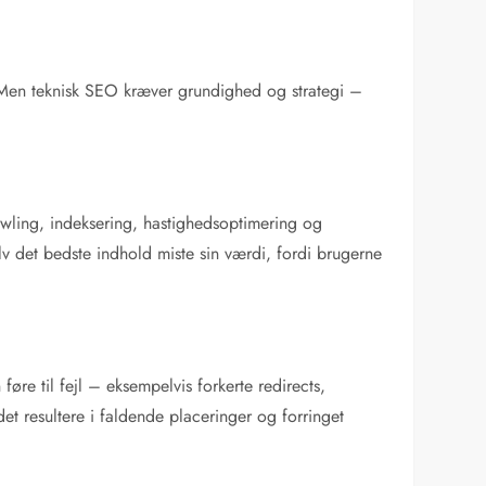
. Men teknisk SEO kræver grundighed og strategi –
rawling, indeksering, hastighedsoptimering og
elv det bedste indhold miste sin værdi, fordi brugerne
re til fejl – eksempelvis forkerte redirects,
t resultere i faldende placeringer og forringet