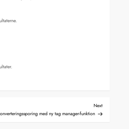
ultaterne.
ltater.
Next
Next
Post
onverteringssporing med ny tag manager-funktion