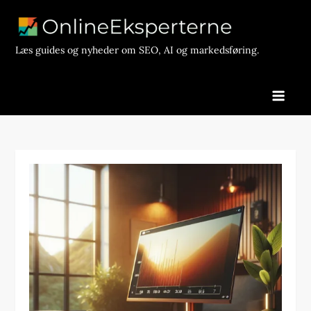
Skip
to
content
Læs guides og nyheder om SEO, AI og markedsføring.