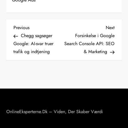
I
Previous
Next
Previous
Next
Post
Post
Chegg sagsøger
Forsinkelse i Google
n
Google: AI-svar truer
Search Console API: SEO
d
trafik og indtjening
& Marketing
l
æ
g
s
n
a
v
OnlineEksperterne.dk – Viden, Der Skaber Værdi
i