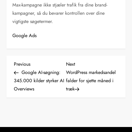
Max-kampagne ikke stjæler trafik fra dine brand-
kampagner, så du bevarer kontrollen over dine
vigtigste søgetermer.
Google Ads
I
Previous
Next
Previous
Next
Post
Post
Google AI-søgning:
WordPress markedsandel
n
345.000 kilder styrker AI
falder for sjette måned i
Overviews
træk
d
l
æ
g