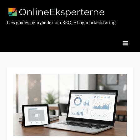
Skip
to
content
Læs guides og nyheder om SEO, AI og markedsføring.