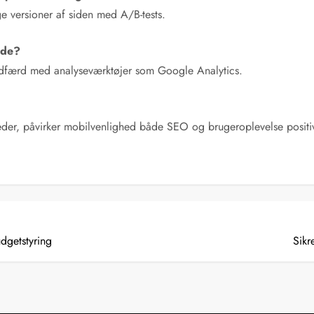
ge versioner af siden med A/B-tests.
ide?
radfærd med analyseværktøjer som Google Analytics.
heder, påvirker mobilvenlighed både SEO og brugeroplevelse positiv
dgetstyring
Sikr