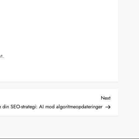
t.
Next
Next
Post
e din SEO-strategi: AI mod algoritmeopdateringer