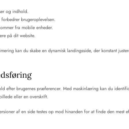
lser og indhold.
g forbedrer brugeroplevelsen.
n kommer fra mobile enheder.
ere på dit website.
imering kan du skabe en dynamisk landingsside, der konstant just
edsføring
dhold efter brugernes præferencer. Med maskinlæring kan du identifi
llede eller en overskrift.
sioner af en side testes op mod hinanden for at finde den mest eff