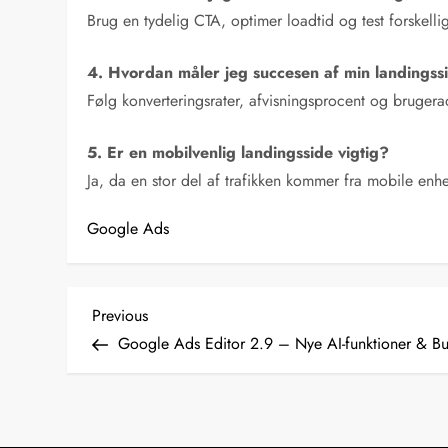
Brug en tydelig CTA, optimer loadtid og test forskelli
4. Hvordan måler jeg succesen af min landingss
Følg konverteringsrater, afvisningsprocent og bruge
5. Er en mobilvenlig landingsside vigtig?
Ja, da en stor del af trafikken kommer fra mobile en
Google Ads
I
Previous
Previous
Post
Google Ads Editor 2.9 – Nye AI-funktioner & Bu
n
d