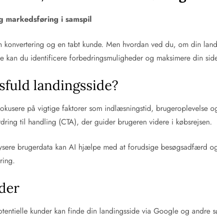
g markedsføring i samspil
 en konvertering og en tabt kunde. Men hvordan ved du, om din la
e kan du identificere forbedringsmuligheder og maksimere din sides 
fuld landingsside?
okusere på vigtige faktorer som indlæsningstid, brugeroplevelse og 
dring til handling (CTA), der guider brugeren videre i købsrejsen.
alysere brugerdata kan AI hjælpe med at forudsige besøgsadfærd og 
ring.
der
entielle kunder kan finde din landingsside via Google og andre sø