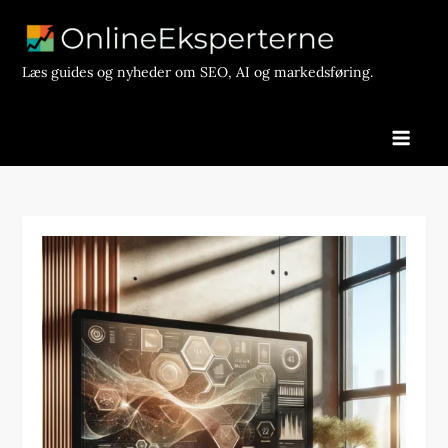
Skip
to
content
Læs guides og nyheder om SEO, AI og markedsføring.