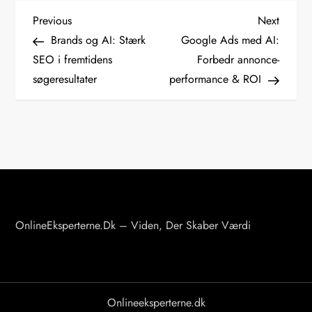
I
Previous
Next
Previous
Next
Post
Post
Brands og AI: Stærk
Google Ads med AI:
n
SEO i fremtidens
Forbedr annonce-
d
søgeresultater
performance & ROI
l
æ
g
s
n
a
v
OnlineEksperterne.dk – Viden, Der Skaber Værdi
i
g
a
Onlineeksperterne.dk
t