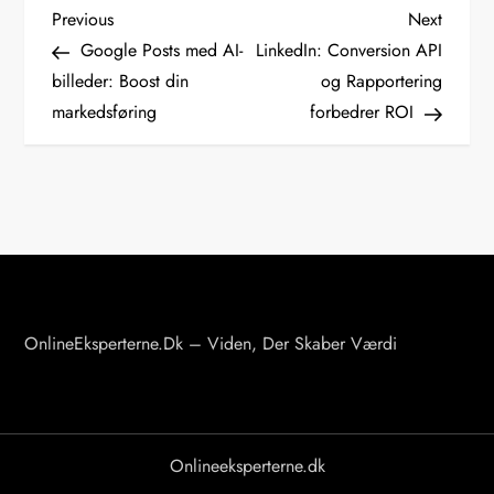
I
Previous
Next
Previous
Next
Post
Post
Google Posts med AI-
LinkedIn: Conversion API
n
billeder: Boost din
og Rapportering
d
markedsføring
forbedrer ROI
l
æ
g
s
n
a
v
OnlineEksperterne.dk – Viden, Der Skaber Værdi
i
g
a
Onlineeksperterne.dk
t