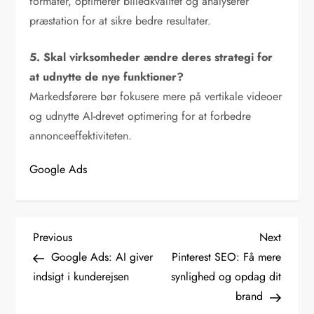
formater, optimerer billedkvalitet og analyserer
præstation for at sikre bedre resultater.
5. Skal virksomheder ændre deres strategi for
at udnytte de nye funktioner?
Markedsførere bør fokusere mere på vertikale videoer
og udnytte AI-drevet optimering for at forbedre
annonceeffektiviteten.
Google Ads
I
Previous
Next
Previous
Next
Post
Post
Google Ads: AI giver
Pinterest SEO: Få mere
n
indsigt i kunderejsen
synlighed og opdag dit
d
brand
l