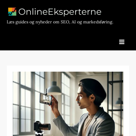
Skip
to
content
Læs guides og nyheder om SEO, AI og markedsføring.