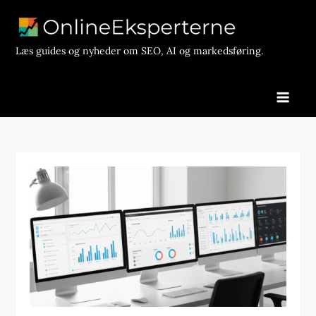
Skip
to
content
Læs guides og nyheder om SEO, AI og markedsføring.