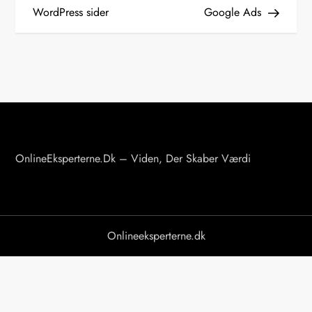
WordPress sider
Google Ads
d
l
æ
g
s
OnlineEksperterne.dk – Viden, Der Skaber Værdi
n
a
v
Onlineeksperterne.dk
i
g