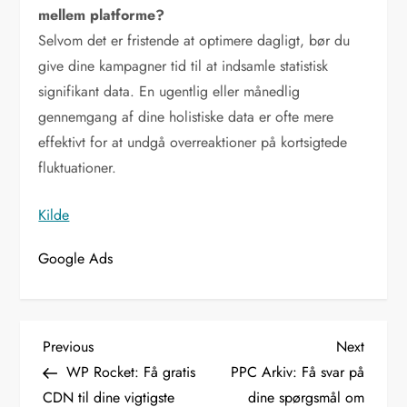
mellem platforme?
Selvom det er fristende at optimere dagligt, bør du
give dine kampagner tid til at indsamle statistisk
signifikant data. En ugentlig eller månedlig
gennemgang af dine holistiske data er ofte mere
effektivt for at undgå overreaktioner på kortsigtede
fluktuationer.
Kilde
Google Ads
I
Previous
Next
Previous
Next
Post
Post
WP Rocket: Få gratis
PPC Arkiv: Få svar på
n
CDN til dine vigtigste
dine spørgsmål om